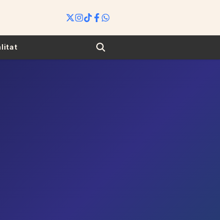
Search
litat