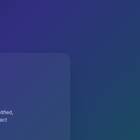
ified,
act