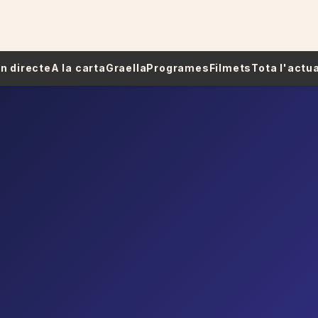
 En directe
A la carta
Graella
Programes
Filmets
Tota l'actua