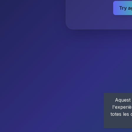
Try a
Aquest 
l'experiè
totes les