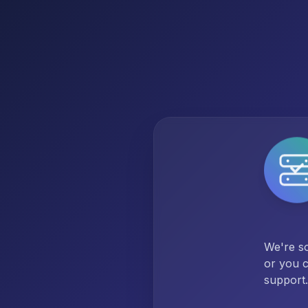
We're so
or you c
support.