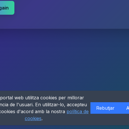
gain
portal web utilitza cookies per millorar
ncia de l'usuari. En utilitzar-lo, accepteu
Rebutjar
A
 cookies d'acord amb la nostra
política de
cookies
.