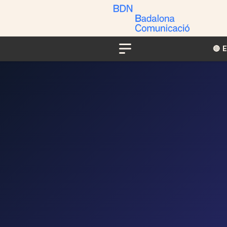
🔴​​
Menu