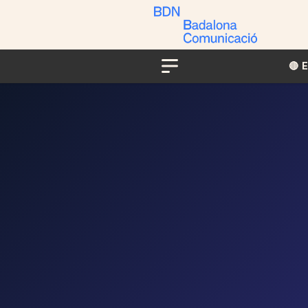
🔴​​
Menu