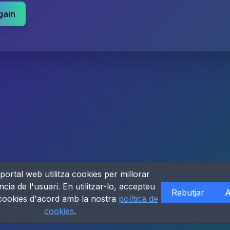
gain
portal web utilitza cookies per millorar
ncia de l'usuari. En utilitzar-lo, accepteu
Rebutjar
A
 cookies d'acord amb la nostra
política de
cookies
.