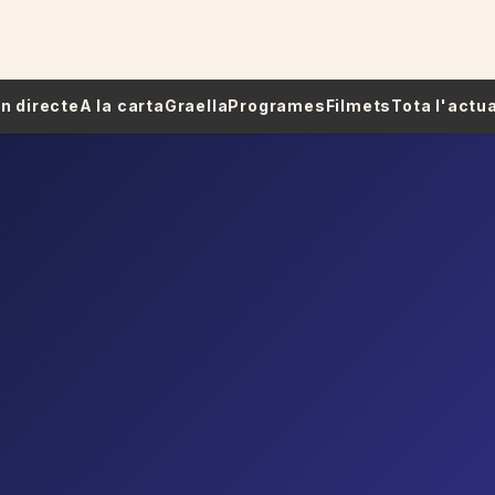
 En directe
A la carta
Graella
Programes
Filmets
Tota l'actua