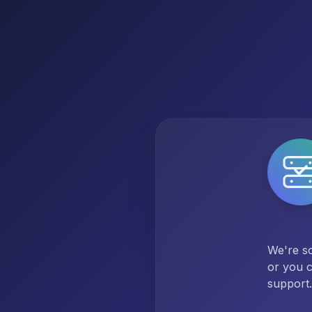
We're so
or you c
support.