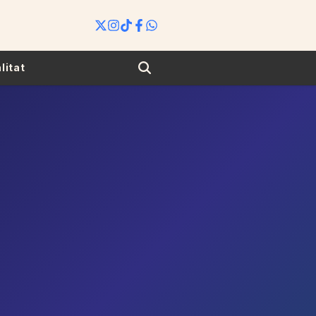
Search
litat