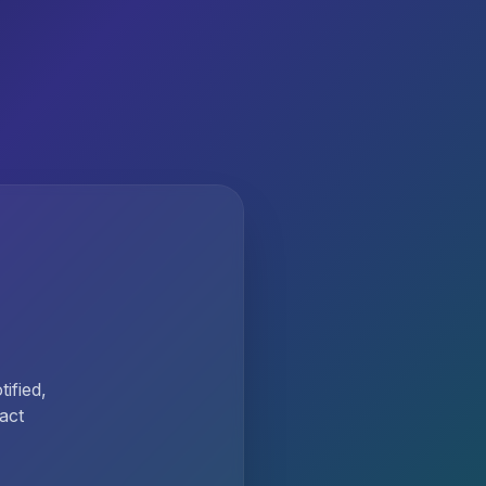
ified,
act