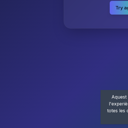
Try a
Aquest 
l'experiè
totes les