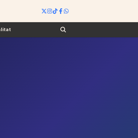
Search
litat