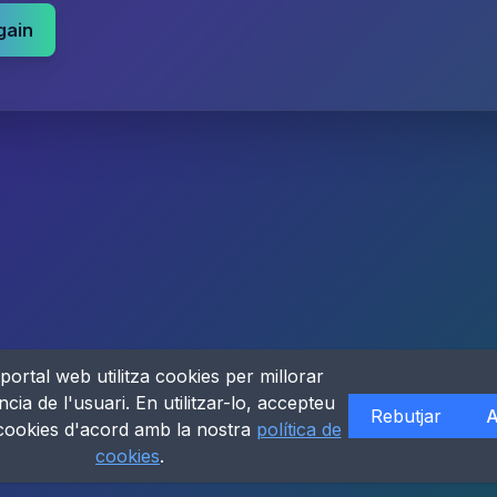
gain
portal web utilitza cookies per millorar
ncia de l'usuari. En utilitzar-lo, accepteu
Rebutjar
A
 cookies d'acord amb la nostra
política de
cookies
.