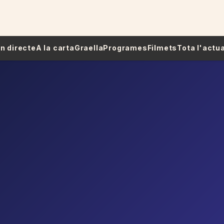
 En directe
A la carta
Graella
Programes
Filmets
Tota l'actua