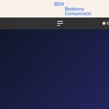
🔴​​
Menu