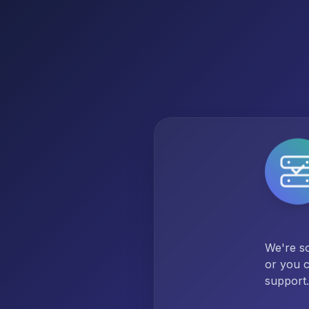
We're so
or you c
support.