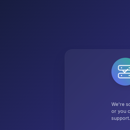
We're so
or you c
support.