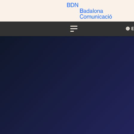
🔴​​
Menu