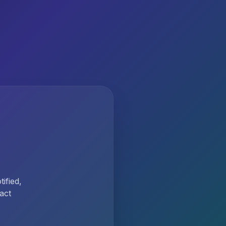
ified,
act