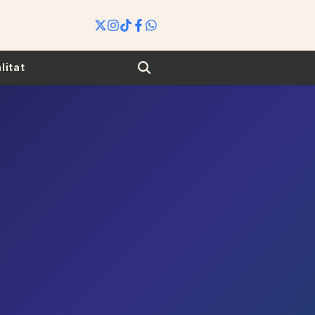
Search
litat