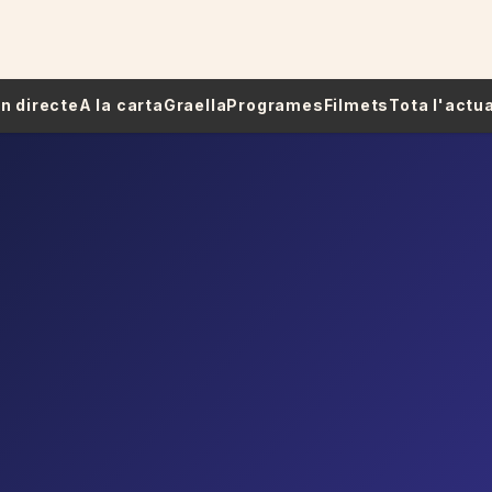
 En directe
A la carta
Graella
Programes
Filmets
Tota l'actua