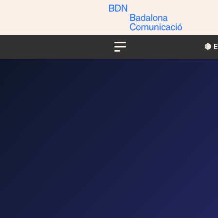
🔴​​
Menu