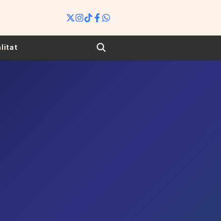
Search
litat