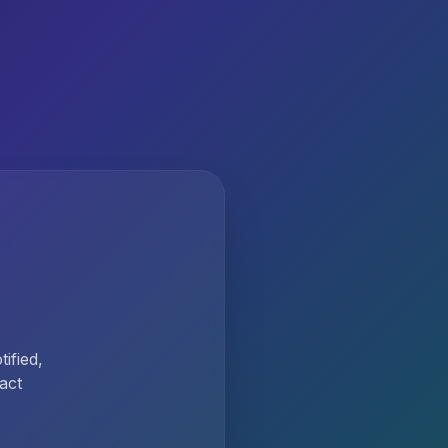
ified,
act