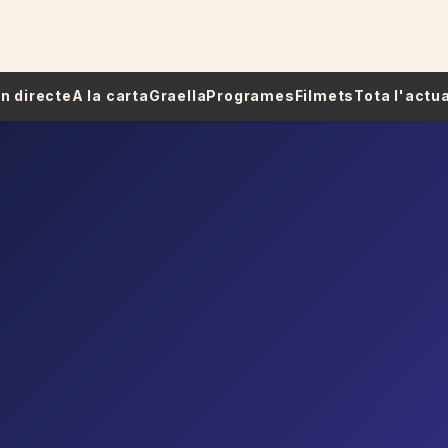
 En directe
A la carta
Graella
Programes
Filmets
Tota l'actua