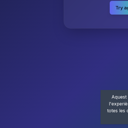
Try a
Aquest 
l'experiè
totes les