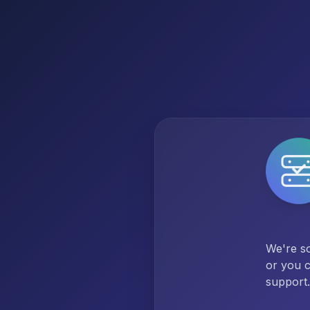
We're so
or you c
support.