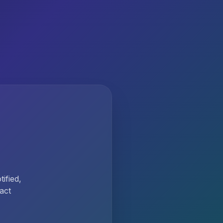
ified,
act