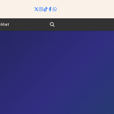
Search
litat