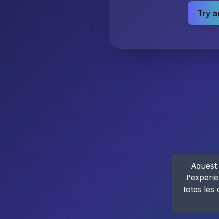
Try a
Aquest 
l'experiè
totes les