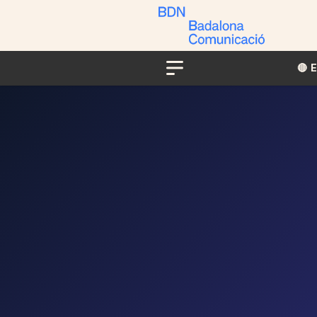
🔴​​
Menu