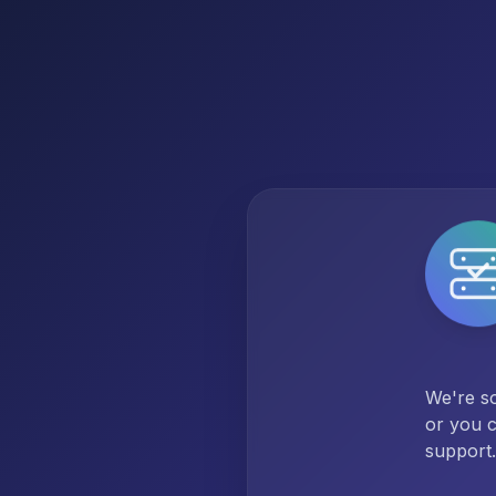
We're so
or you c
support.