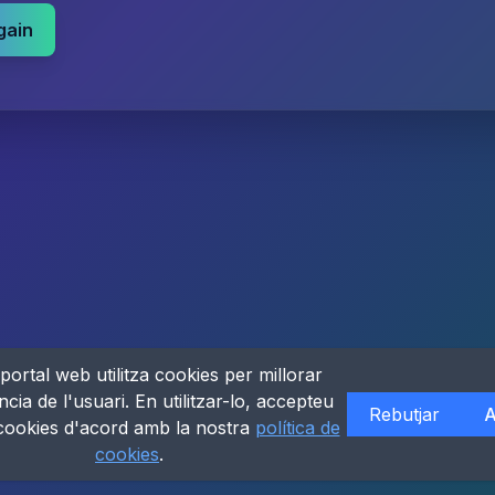
gain
portal web utilitza cookies per millorar
ncia de l'usuari. En utilitzar-lo, accepteu
Rebutjar
A
 cookies d'acord amb la nostra
política de
cookies
.