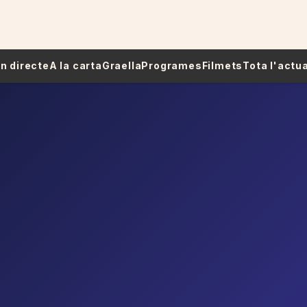
 En directe
A la carta
Graella
Programes
Filmets
Tota l'actua