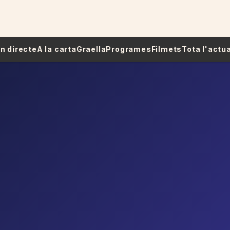
 En directe
A la carta
Graella
Programes
Filmets
Tota l'actua