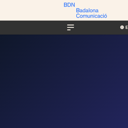
🔴​​
Menu