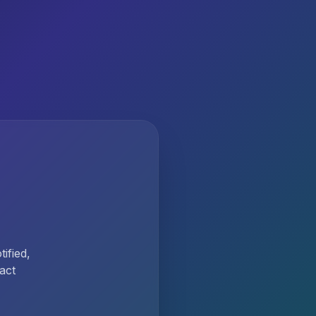
ified,
act