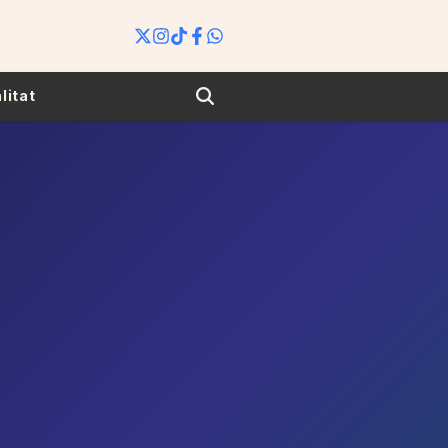
Search
litat