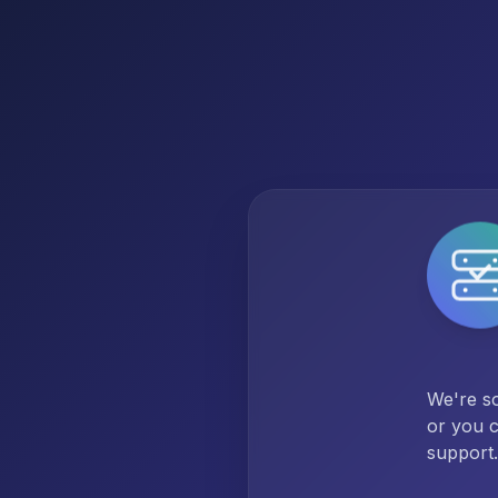
We're so
or you c
support.