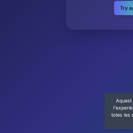
Try a
Aquest 
l'experiè
totes les