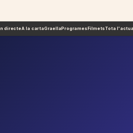
 En directe
A la carta
Graella
Programes
Filmets
Tota l'actua