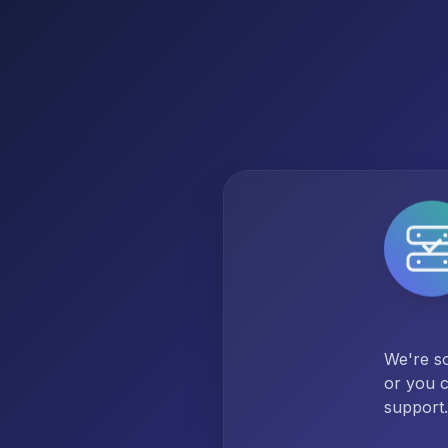
We're so
or you c
support.