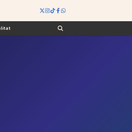
Search
litat