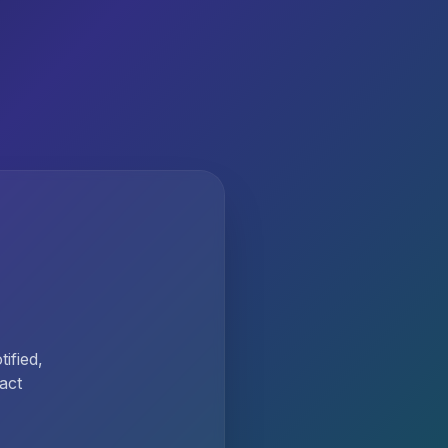
ified,
act