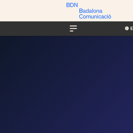
🔴​​
Menu