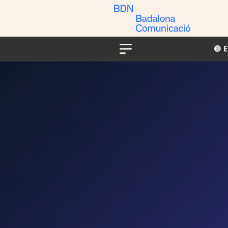
🔴​​
Menu