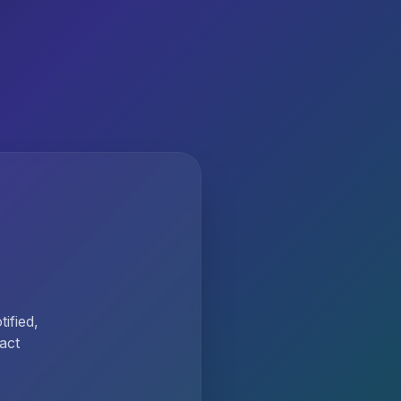
ified,
act