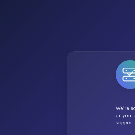
We're so
or you c
support.