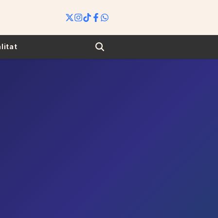
Search
litat