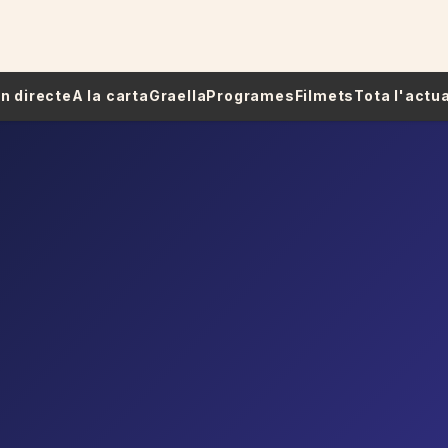
 En directe
A la carta
Graella
Programes
Filmets
Tota l'actua