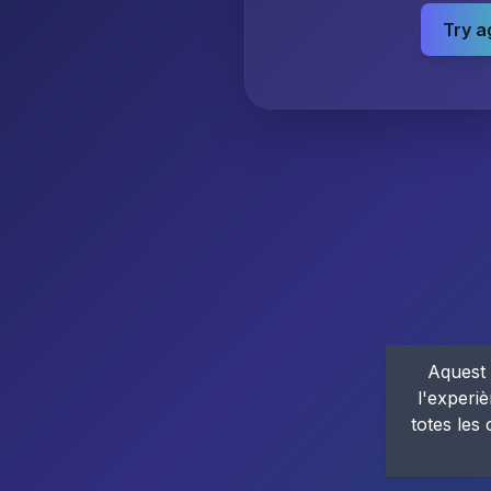
Try a
Aquest 
l'experiè
totes les