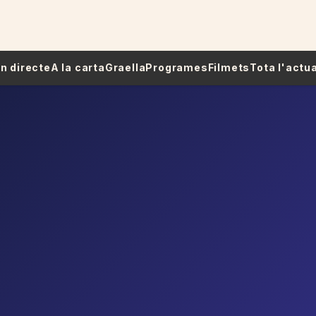
 En directe
A la carta
Graella
Programes
Filmets
Tota l'actua