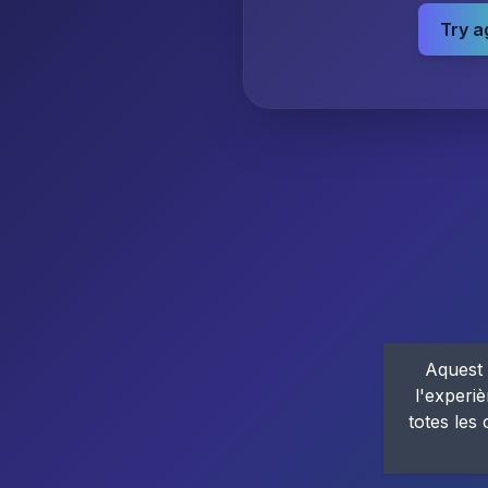
Try a
Aquest 
l'experiè
totes les