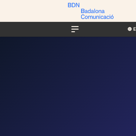
🔴​​
Menu