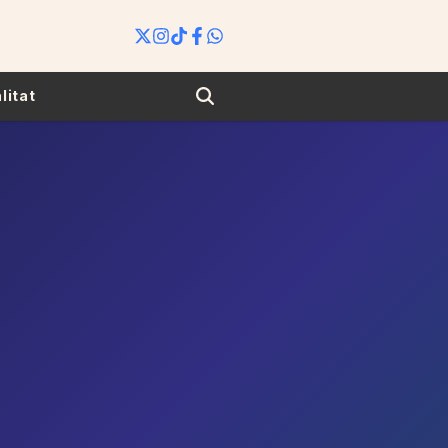
Search
litat