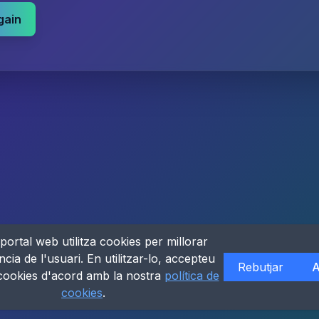
gain
portal web utilitza cookies per millorar
ncia de l'usuari. En utilitzar-lo, accepteu
Rebutjar
A
 cookies d'acord amb la nostra
política de
cookies
.