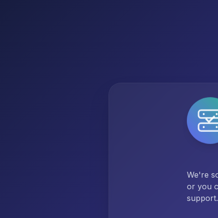
We're so
or you c
support.