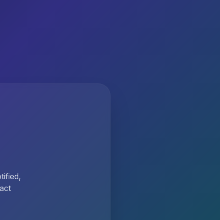
ified,
act