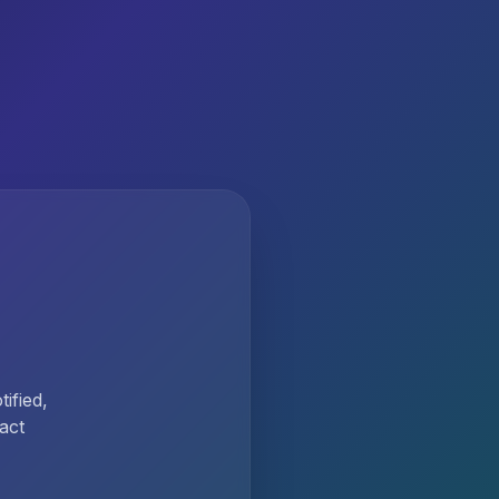
ified,
act