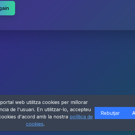
gain
portal web utilitza cookies per millorar
ncia de l'usuari. En utilitzar-lo, accepteu
Rebutjar
A
 cookies d'acord amb la nostra
política de
cookies
.