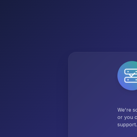
We're so
or you c
support.