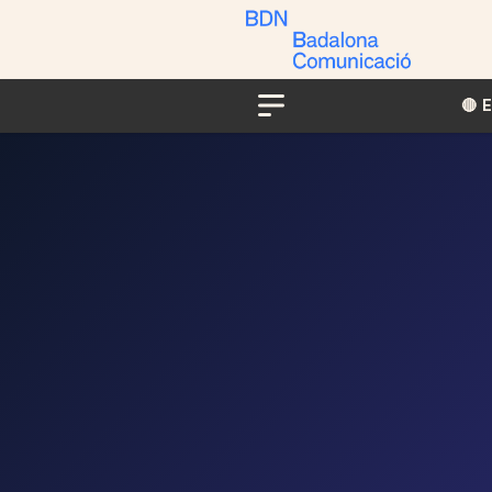
🔴​​
Menu