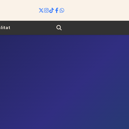
Search
litat