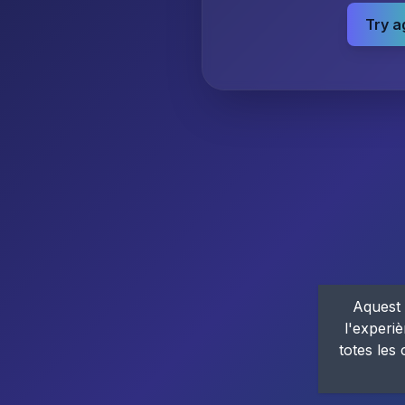
Try a
Aquest 
l'experiè
totes les