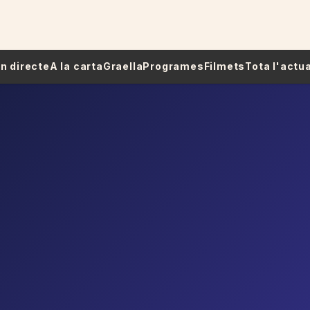
 En directe
A la carta
Graella
Programes
Filmets
Tota l'actua