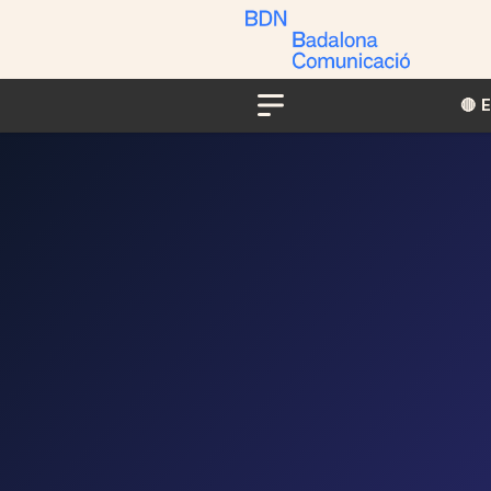
🔴​​
Menu