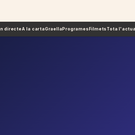
 En directe
A la carta
Graella
Programes
Filmets
Tota l'actua