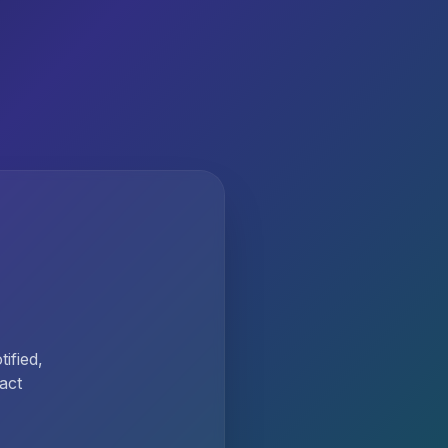
ified,
act