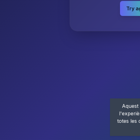
Try a
Aquest 
l'experiè
totes les