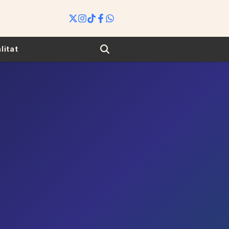
Search
litat