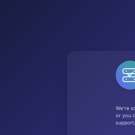
We're so
or you c
support.