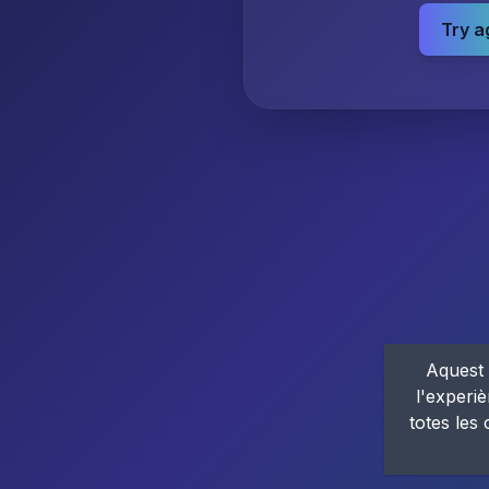
Try a
Aquest 
l'experiè
totes les