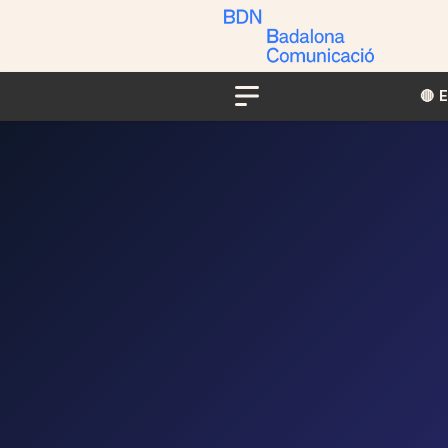
🔴​​
Menu