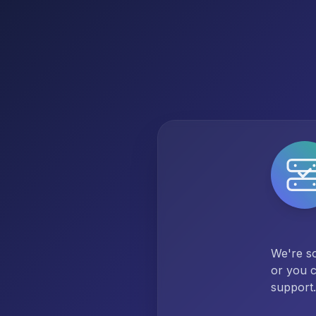
We're so
or you c
support.