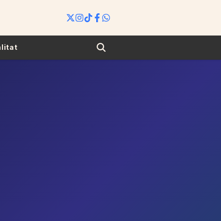
Search
litat