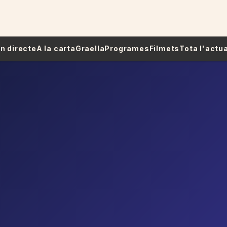
 En directe
A la carta
Graella
Programes
Filmets
Tota l'actua