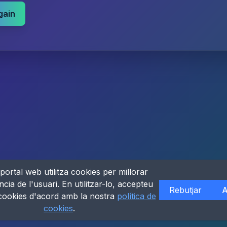
gain
portal web utilitza cookies per millorar
ncia de l'usuari. En utilitzar-lo, accepteu
Rebutjar
A
 cookies d'acord amb la nostra
política de
cookies
.