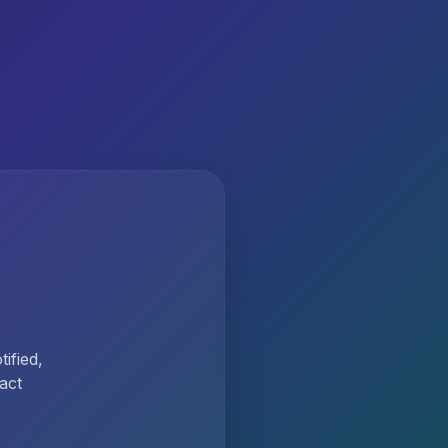
ified,
act