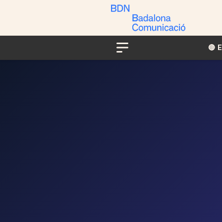
🔴​​
Menu