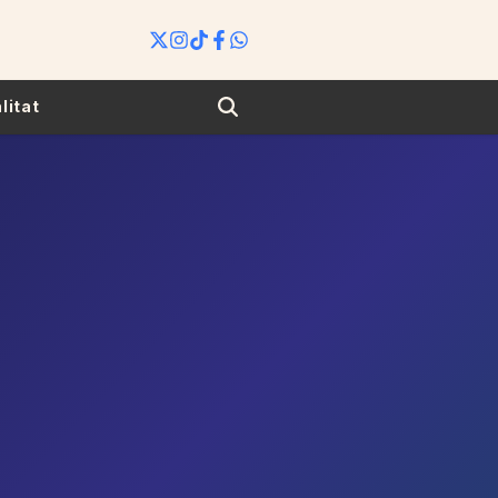
Search
litat