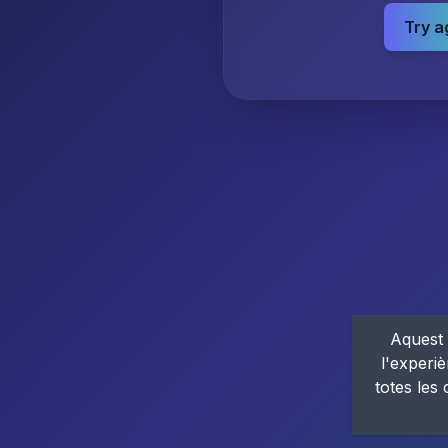
Try a
Aquest 
l'experiè
totes les