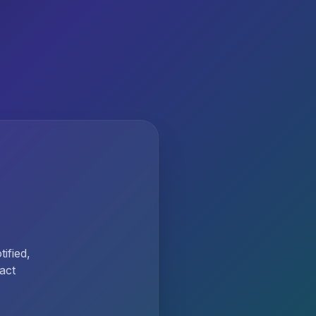
ified,
act