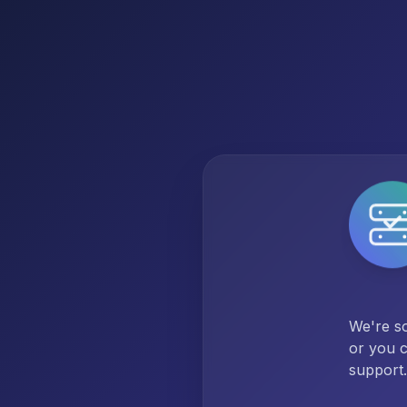
We're so
or you c
support.