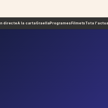
 En directe
A la carta
Graella
Programes
Filmets
Tota l'actua