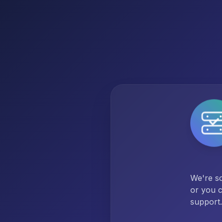
We're so
or you c
support.