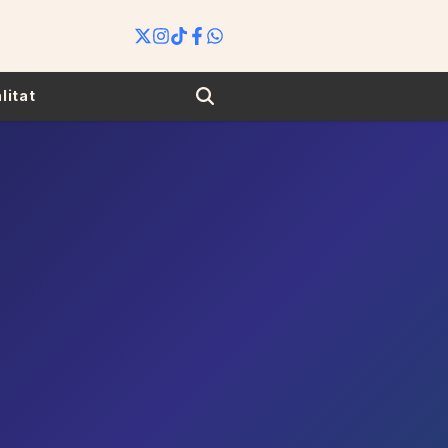
Search
litat