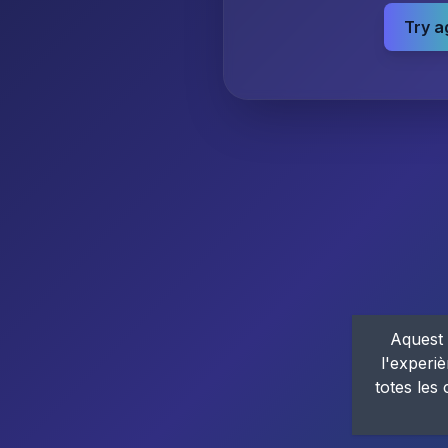
Try a
Aquest 
l'experiè
totes les