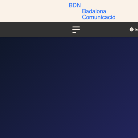
🔴​​
Menu