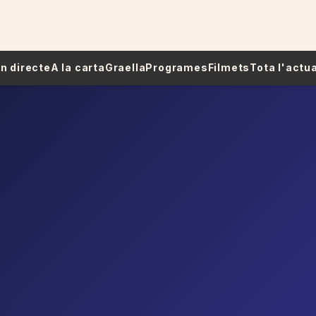
 En directe
A la carta
Graella
Programes
Filmets
Tota l'actua