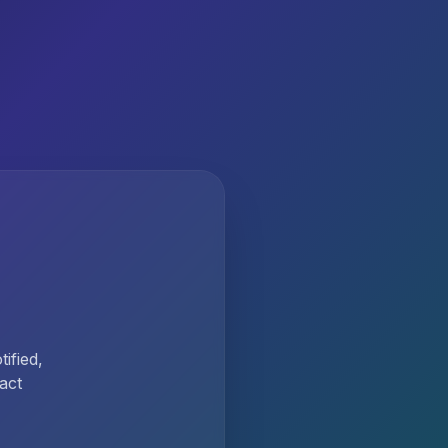
ified,
act