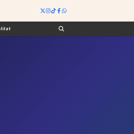
Search
litat