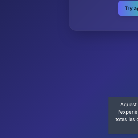
Try a
Aquest 
l'experiè
totes les