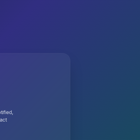
ified,
act