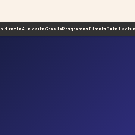
 En directe
A la carta
Graella
Programes
Filmets
Tota l'actua