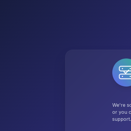
We're so
or you c
support.