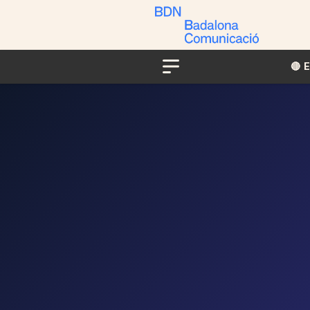
🔴​​
Menu