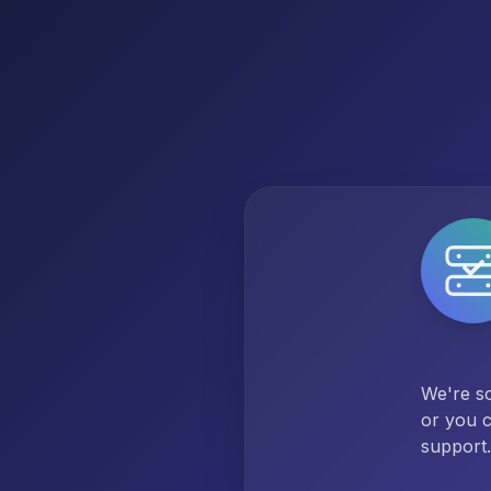
We're so
or you c
support.