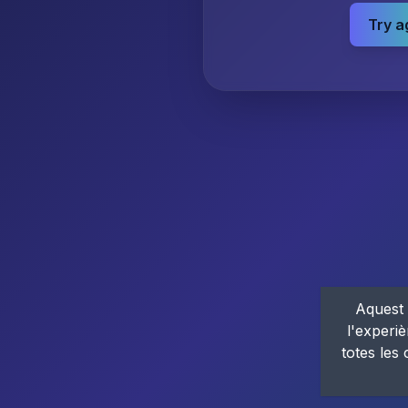
Try a
Aquest 
l'experiè
totes les