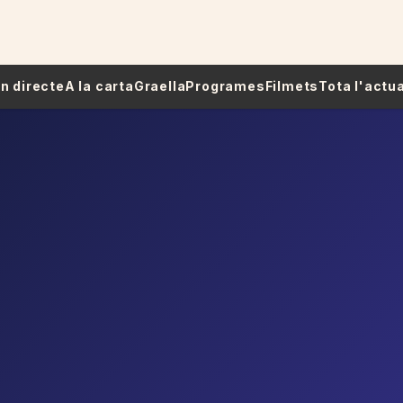
 En directe
A la carta
Graella
Programes
Filmets
Tota l'actua