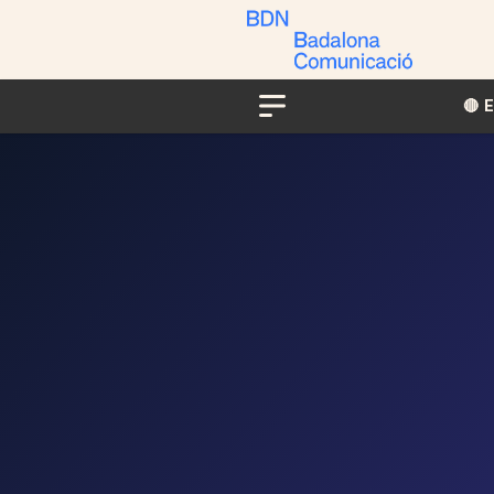
🔴​​
Menu