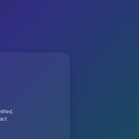
ified,
act