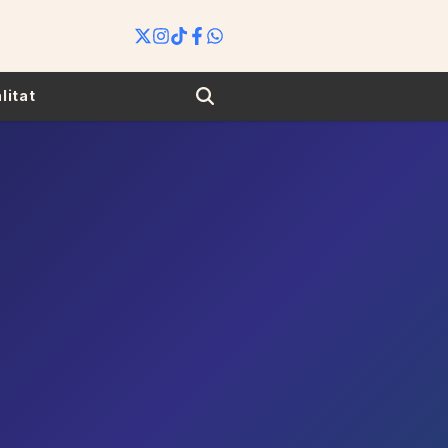
Search
litat