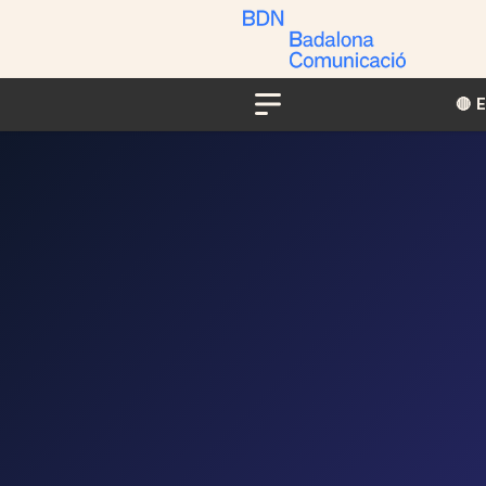
🔴​​
Menu