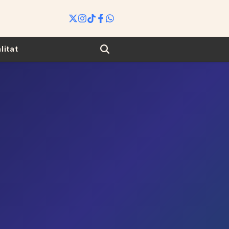
Search
litat