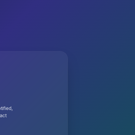
ified,
act