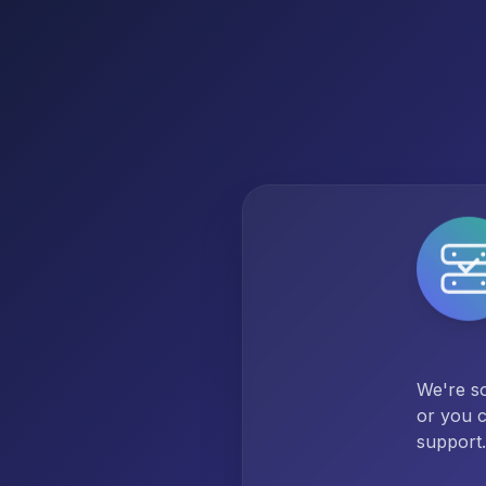
We're so
or you c
support.