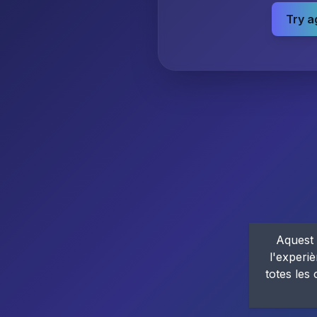
Try a
Aquest 
l'experiè
totes les