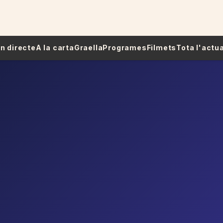
 En directe
A la carta
Graella
Programes
Filmets
Tota l'actua