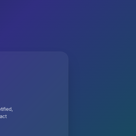
ified,
act