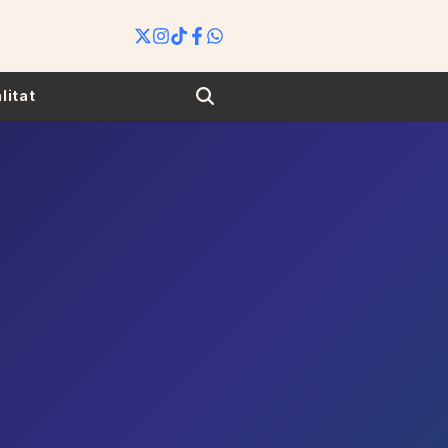
Search
litat