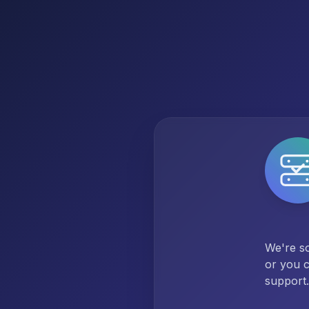
We're so
or you c
support.