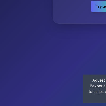
Try a
Aquest 
l'experiè
totes les