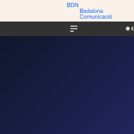
🔴​​
Menu