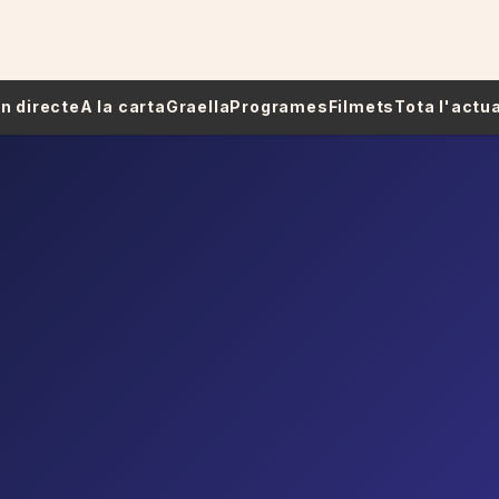
 En directe
A la carta
Graella
Programes
Filmets
Tota l'actua