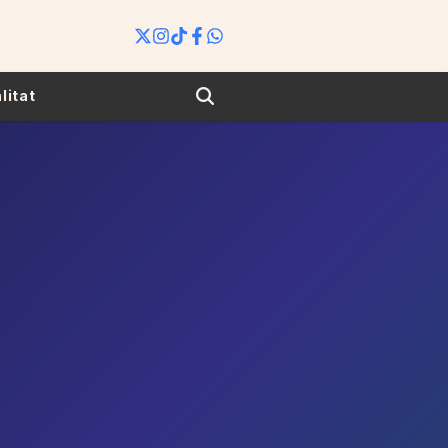
Search
litat