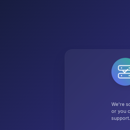
We're so
or you c
support.