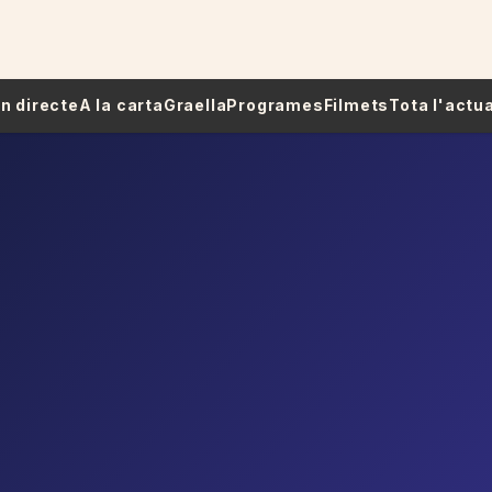
 En directe
A la carta
Graella
Programes
Filmets
Tota l'actua