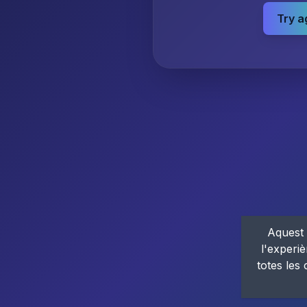
Try a
Aquest 
l'experiè
totes les