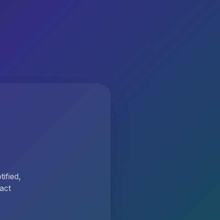
ified,
act