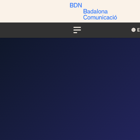
🔴​​
Menu