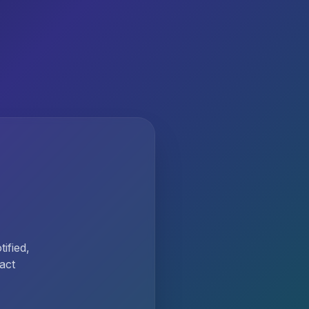
ified,
act