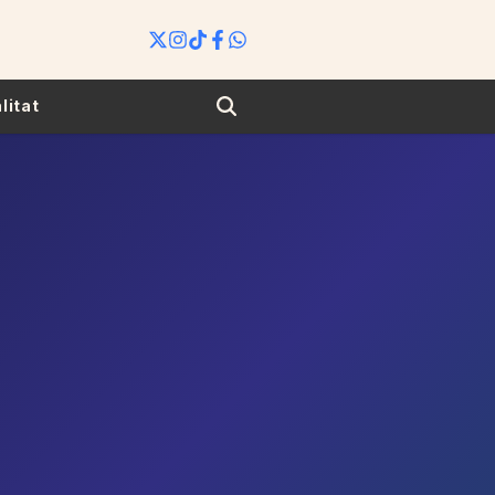
Search
litat