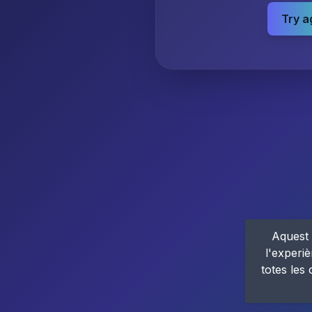
Try a
Aquest 
l'experiè
totes les