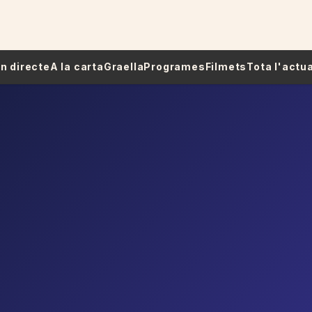
 En directe
A la carta
Graella
Programes
Filmets
Tota l'actua