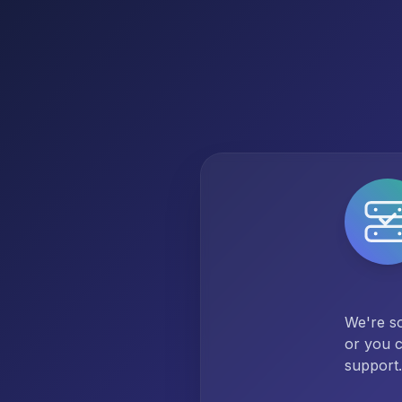
We're so
or you c
support.