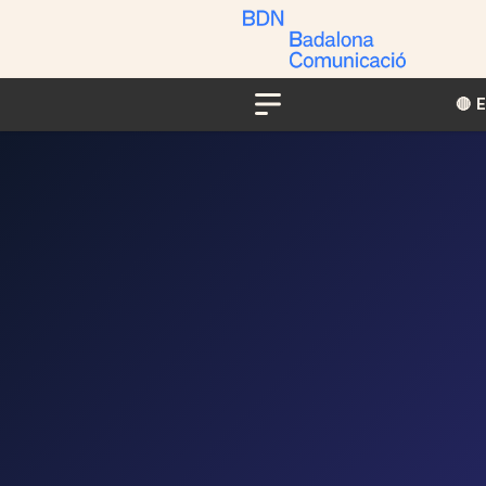
🔴​​
Menu