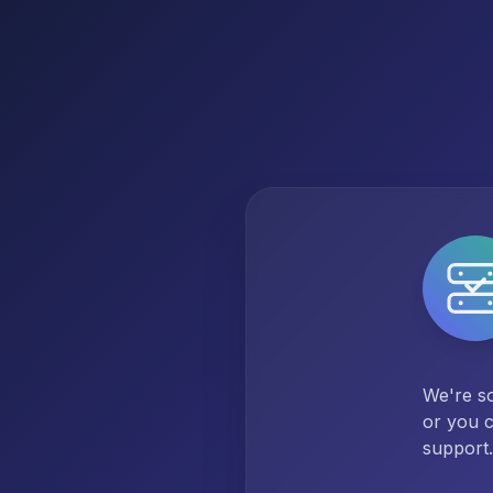
We're so
or you c
support.