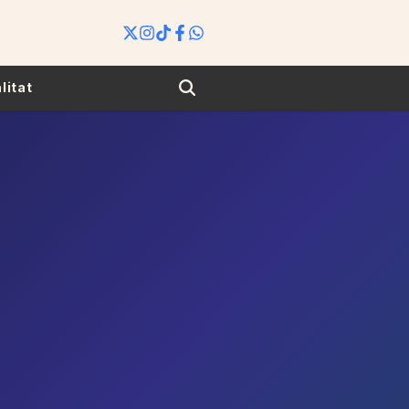
Search
litat