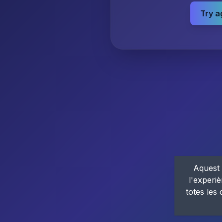
Try a
Aquest 
l'experiè
totes les