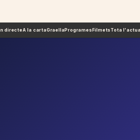
 En directe
A la carta
Graella
Programes
Filmets
Tota l'actua