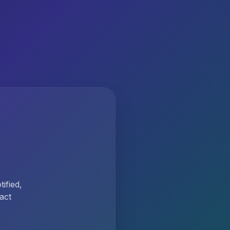
ified,
act