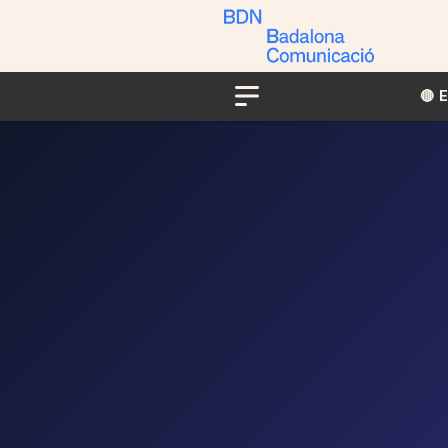
🔴​​
Menu