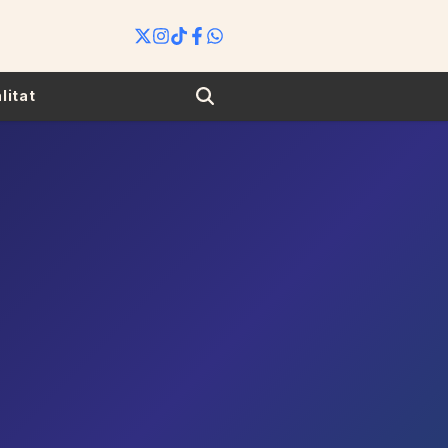
Search
litat