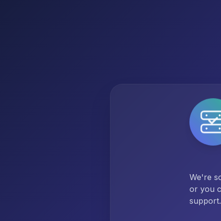
We're so
or you c
support.