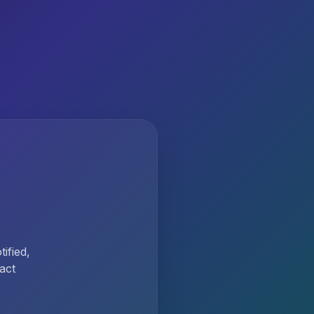
ified,
act