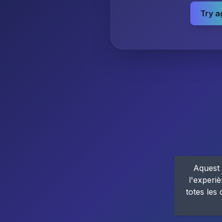
Try a
Aquest 
l'experiè
totes les