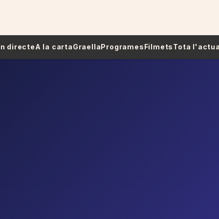
 En directe
A la carta
Graella
Programes
Filmets
Tota l'actua