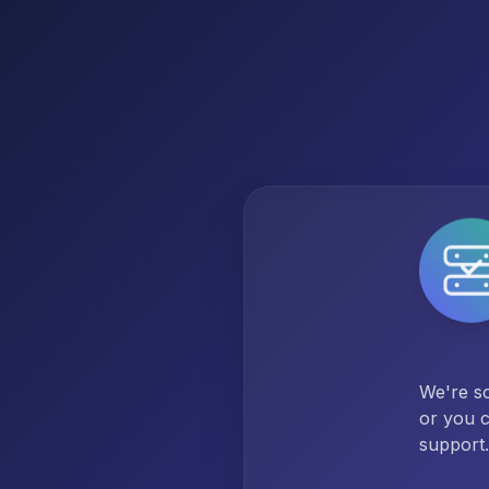
We're so
or you c
support.