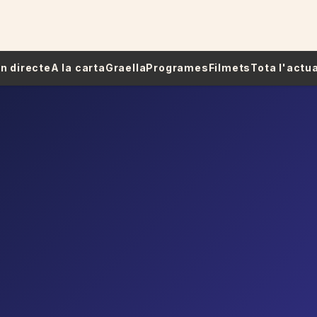
 En directe
A la carta
Graella
Programes
Filmets
Tota l'actua