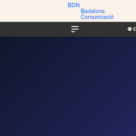
🔴​​
Menu