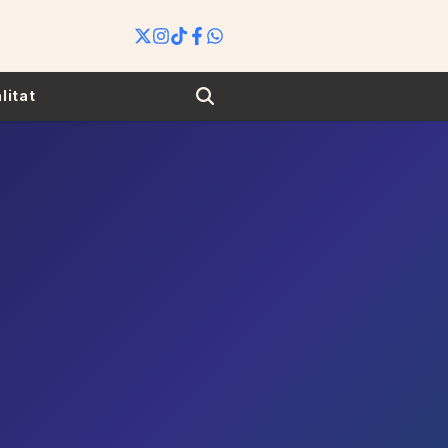
Search
litat