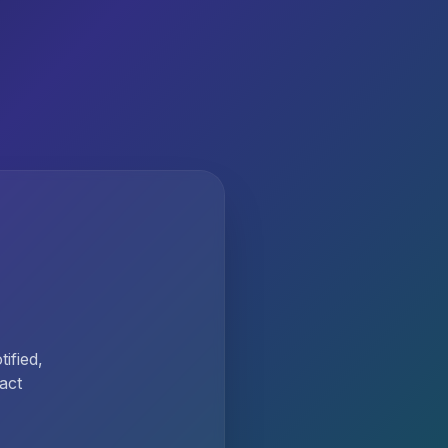
ified,
act