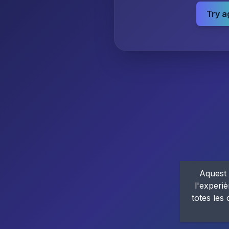
Try a
Aquest 
l'experiè
totes les