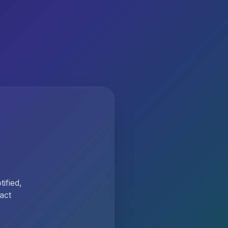
ified,
act