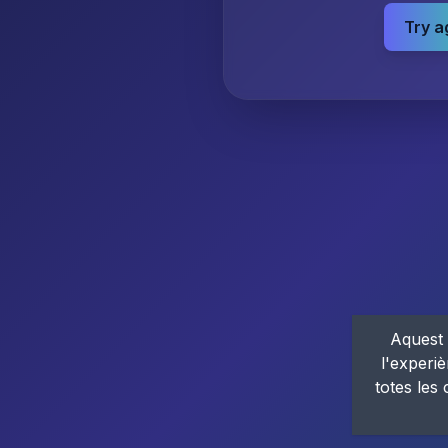
Try a
Aquest 
l'experiè
totes les