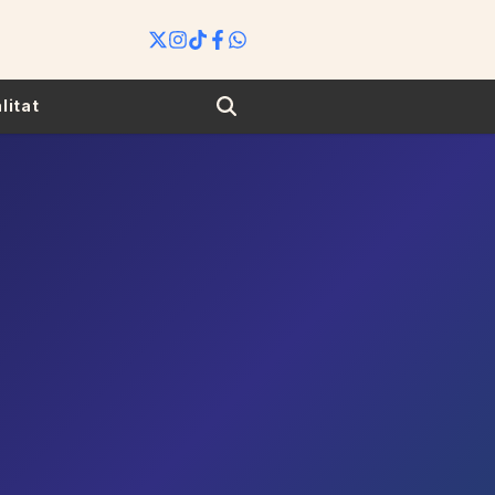
Search
litat