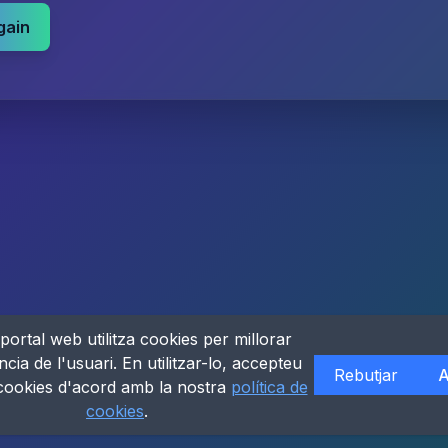
gain
portal web utilitza cookies per millorar
ncia de l'usuari. En utilitzar-lo, accepteu
Rebutjar
A
 cookies d'acord amb la nostra
política de
cookies
.