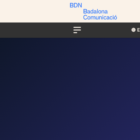
🔴​​
Menu