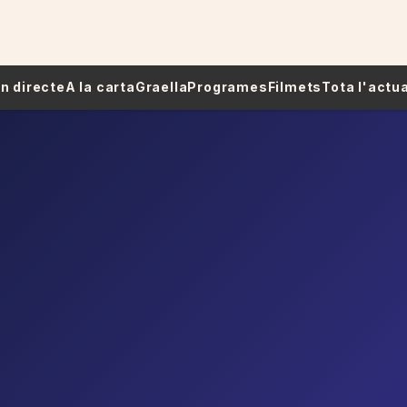
 En directe
A la carta
Graella
Programes
Filmets
Tota l'actua