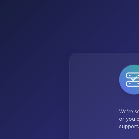
We're so
or you c
support.