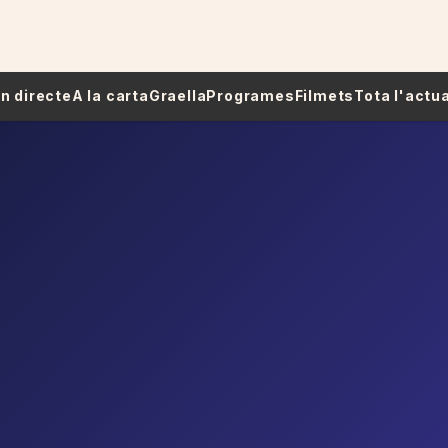
 En directe
A la carta
Graella
Programes
Filmets
Tota l'actua