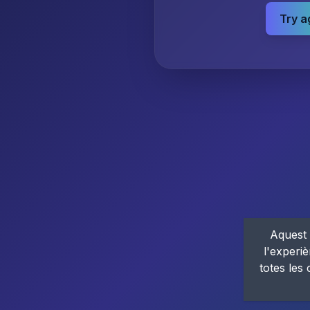
Try a
Aquest 
l'experiè
totes les