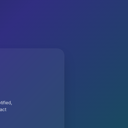
ified,
act