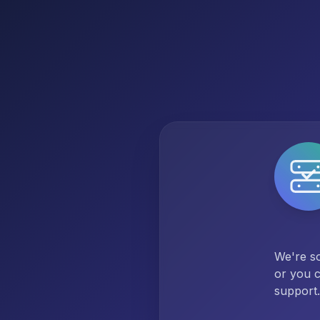
We're so
or you c
support.