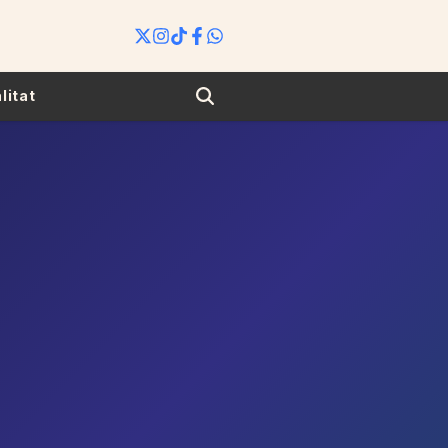
Search
litat