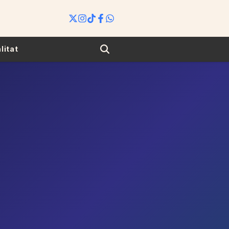
Search
litat