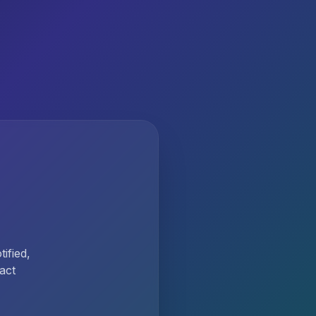
ified,
act