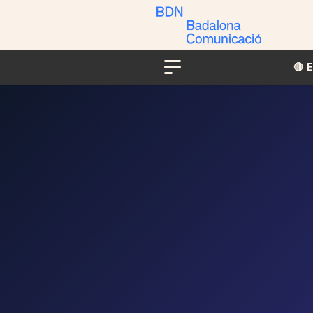
🔴​​
Menu