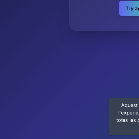
Try a
Aquest 
l'experiè
totes les