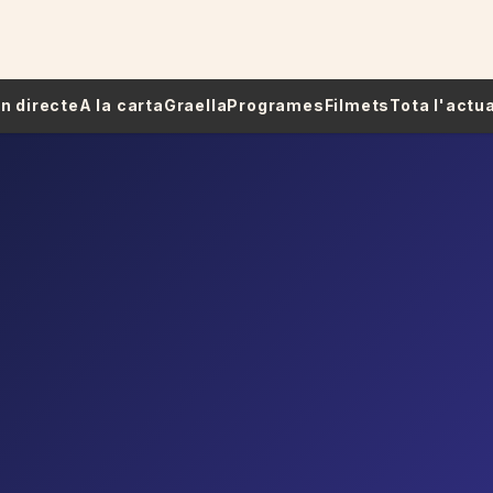
 En directe
A la carta
Graella
Programes
Filmets
Tota l'actua