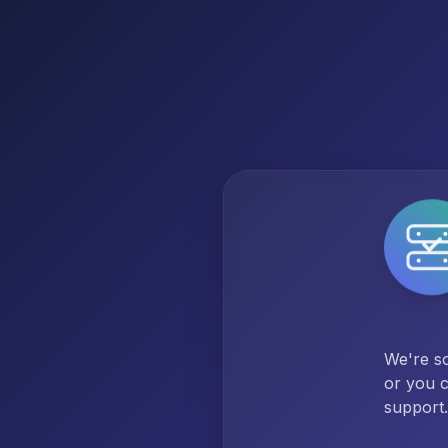
We're so
or you c
support.