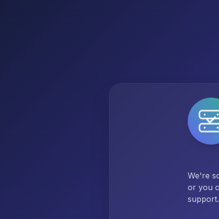
We're so
or you c
support.