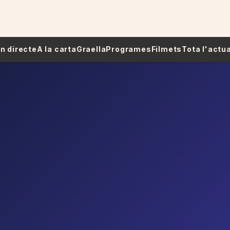
 En directe
A la carta
Graella
Programes
Filmets
Tota l'actua