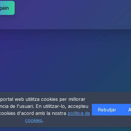
gain
portal web utilitza cookies per millorar
ncia de l'usuari. En utilitzar-lo, accepteu
Rebutjar
A
 cookies d'acord amb la nostra
política de
cookies
.