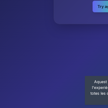
Try a
Aquest 
l'experiè
totes les