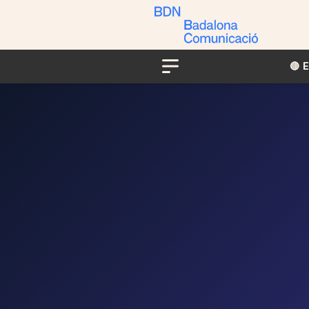
🔴​​
Menu