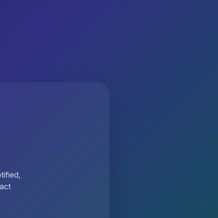
ified,
act