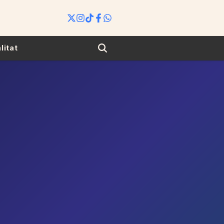
Search
litat