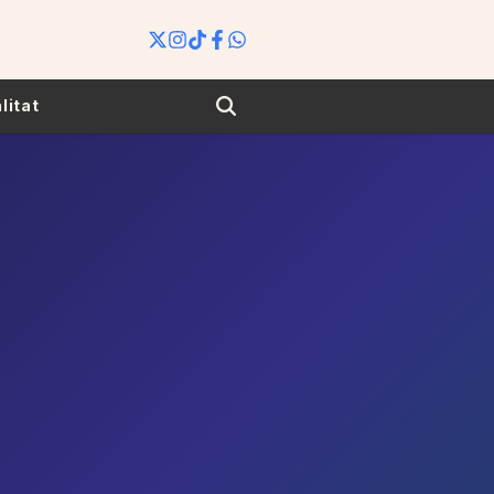
Search
litat