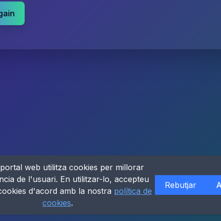
gain
portal web utilitza cookies per millorar
ncia de l'usuari. En utilitzar-lo, accepteu
Rebutjar
A
 cookies d'acord amb la nostra
política de
cookies
.