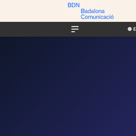
🔴​​
Menu