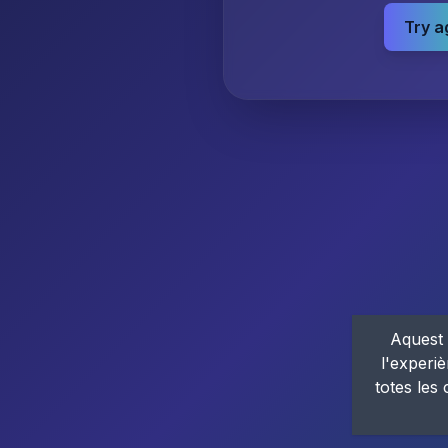
Try a
Aquest 
l'experiè
totes les