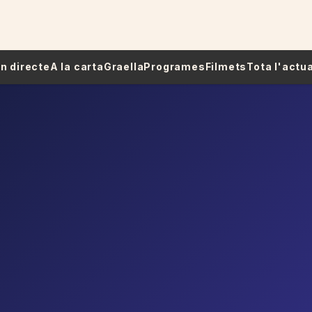
 En directe
A la carta
Graella
Programes
Filmets
Tota l'actua