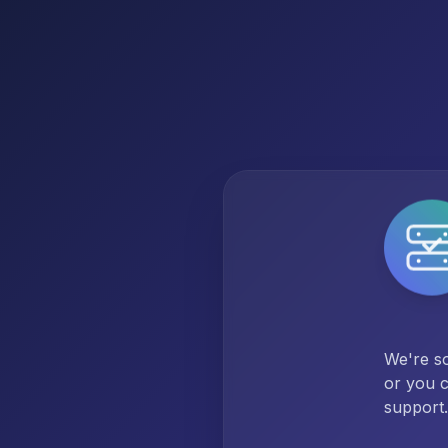
We're so
or you c
support.