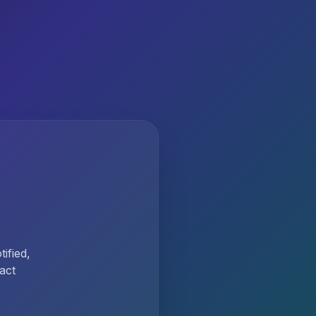
ified,
act