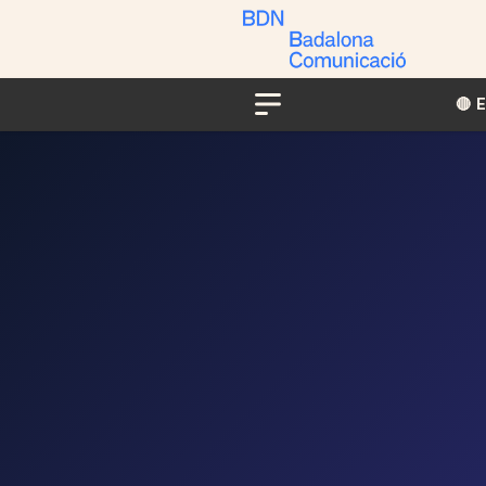
🔴​​
Menu