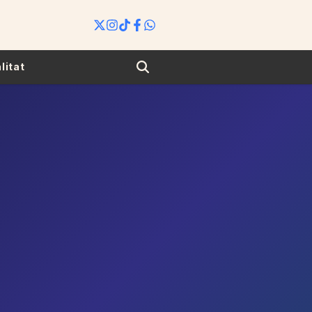
Search
litat