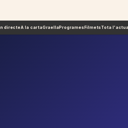
 En directe
A la carta
Graella
Programes
Filmets
Tota l'actua