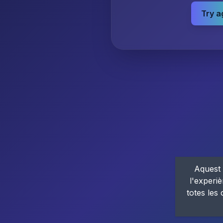
Try a
Aquest 
l'experiè
totes les