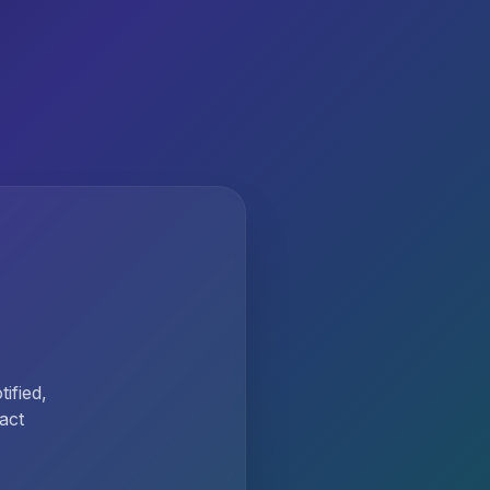
ified,
act