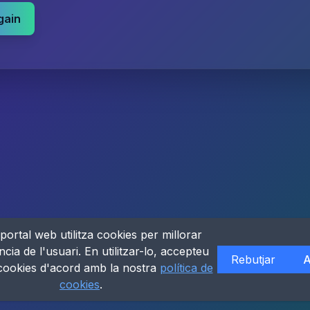
gain
portal web utilitza cookies per millorar
ncia de l'usuari. En utilitzar-lo, accepteu
Rebutjar
A
 cookies d'acord amb la nostra
política de
cookies
.