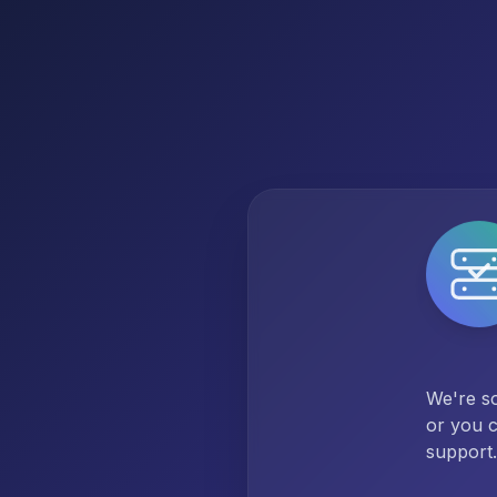
We're so
or you c
support.