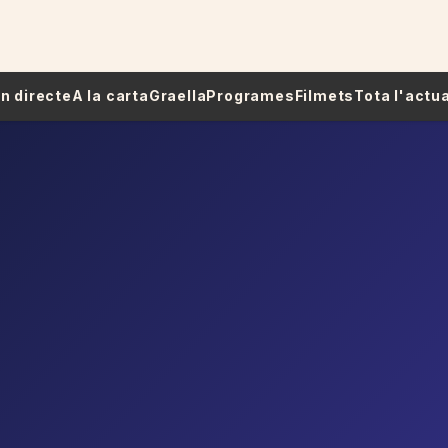
 En directe
A la carta
Graella
Programes
Filmets
Tota l'actua