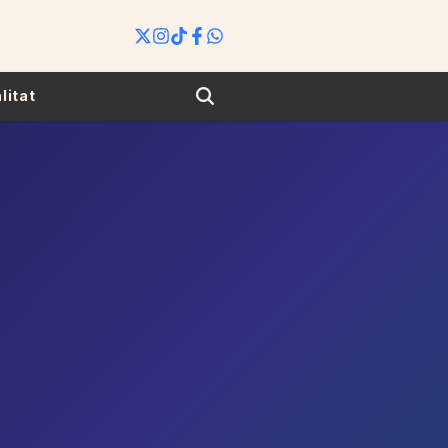
Search
litat