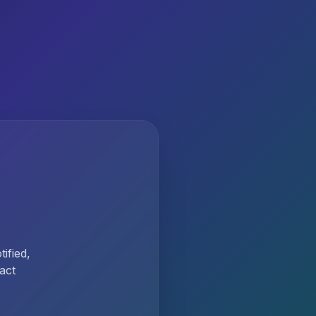
ified,
act