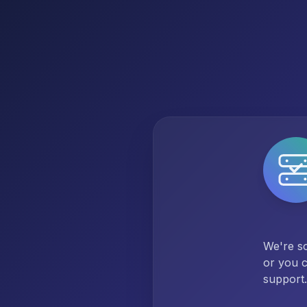
We're so
or you c
support.