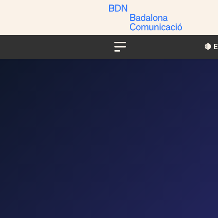
🔴​​
Menu