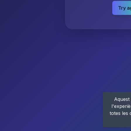
Try a
Aquest 
l'experiè
totes les