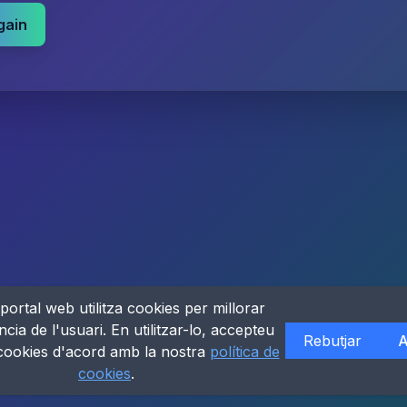
gain
portal web utilitza cookies per millorar
ncia de l'usuari. En utilitzar-lo, accepteu
Rebutjar
A
 cookies d'acord amb la nostra
política de
cookies
.