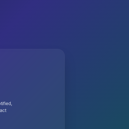
ified,
act