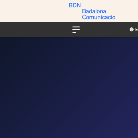
🔴​​
Menu