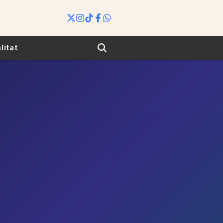
Search
litat