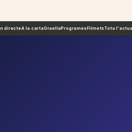
 En directe
A la carta
Graella
Programes
Filmets
Tota l'actua