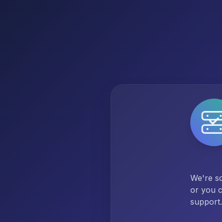
We're so
or you c
support.