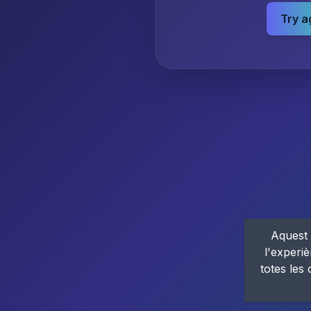
Try a
Aquest 
l'experiè
totes les