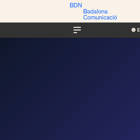
🔴​​
Menu