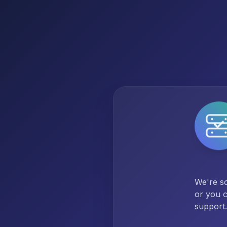
We're so
or you c
support.