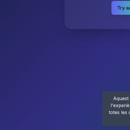
Try a
Aquest 
l'experiè
totes les