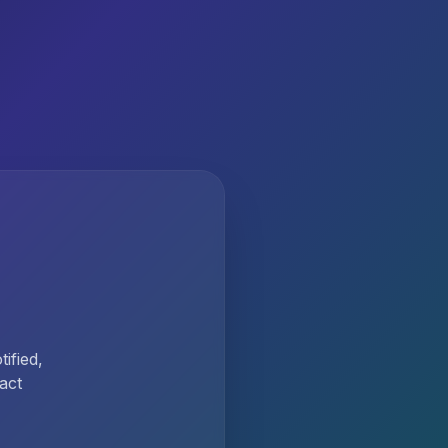
ified,
act