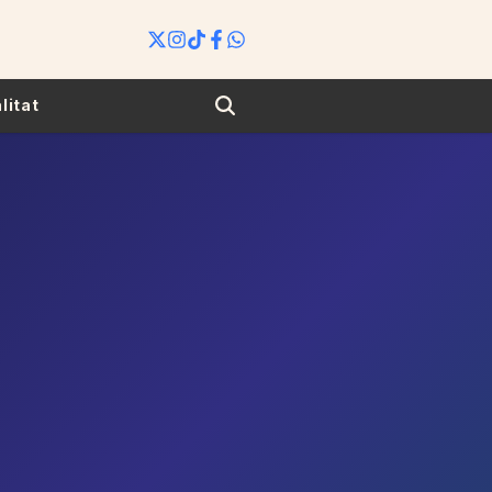
Search
litat