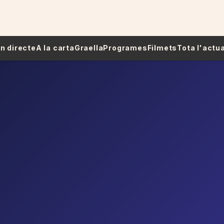
 En directe
A la carta
Graella
Programes
Filmets
Tota l'actua