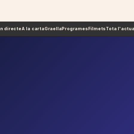
 En directe
A la carta
Graella
Programes
Filmets
Tota l'actua