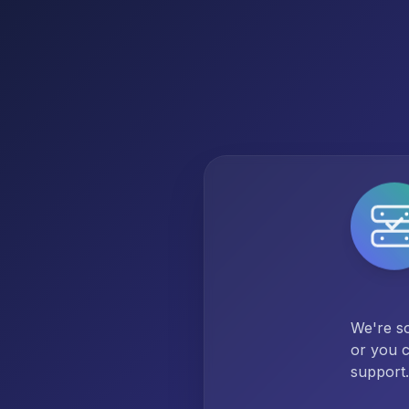
We're so
or you c
support.