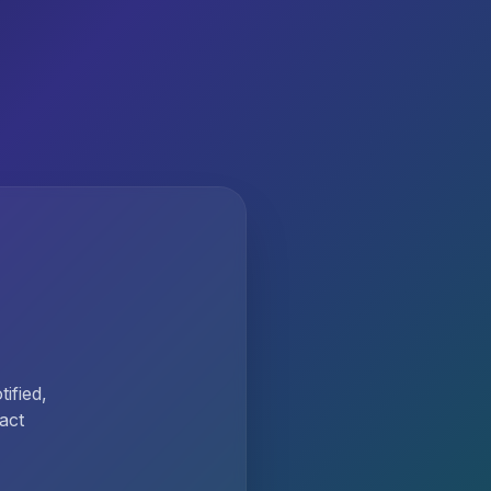
ified,
act