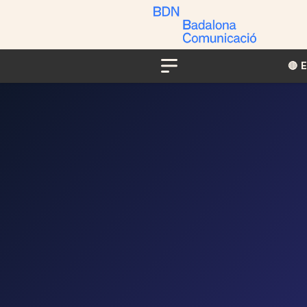
🔴​​
Menu