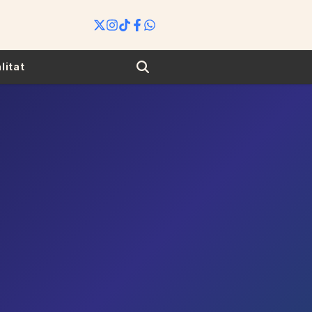
Search
litat