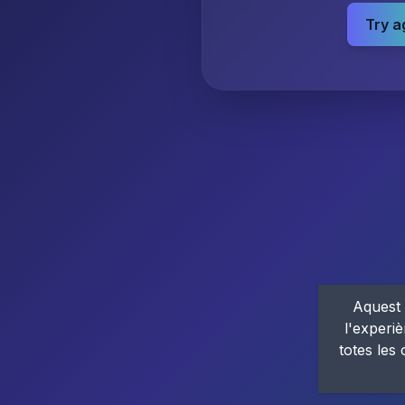
Try a
Aquest 
l'experiè
totes les