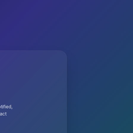
ified,
act