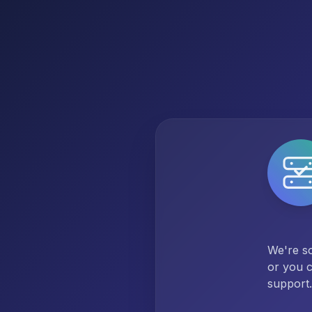
We're so
or you c
support.