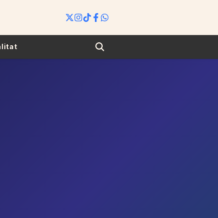
Search
litat