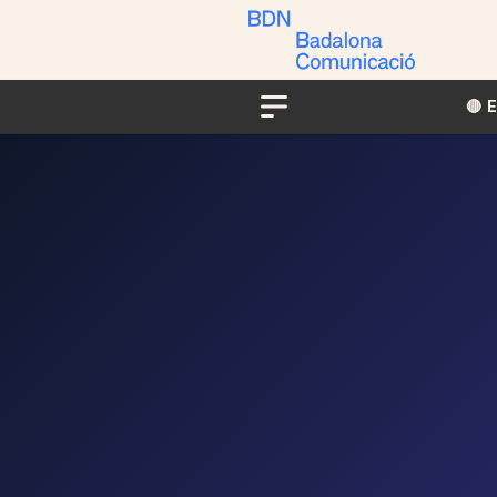
🔴​​
Menu