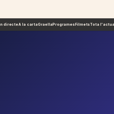
 En directe
A la carta
Graella
Programes
Filmets
Tota l'actua