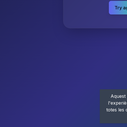
Try a
Aquest 
l'experiè
totes les