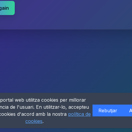
gain
portal web utilitza cookies per millorar
ncia de l'usuari. En utilitzar-lo, accepteu
Rebutjar
A
 cookies d'acord amb la nostra
política de
cookies
.