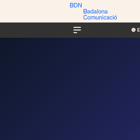
🔴​​
Menu