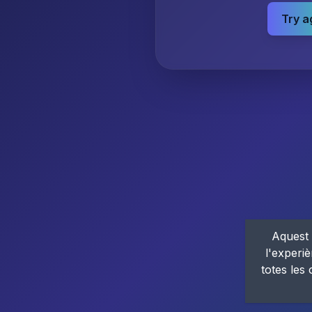
Try a
Aquest 
l'experiè
totes les