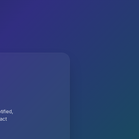
ified,
act