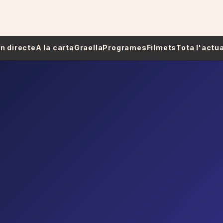
 En directe
A la carta
Graella
Programes
Filmets
Tota l'actua