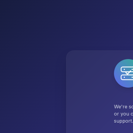
We're so
or you c
support.