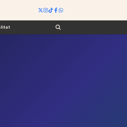
Search
litat