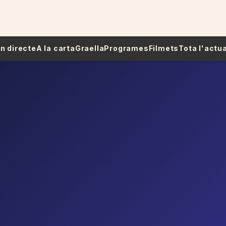
 En directe
A la carta
Graella
Programes
Filmets
Tota l'actua