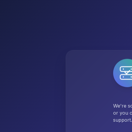
We're so
or you c
support.