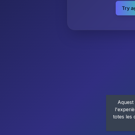
Try a
Aquest 
l'experiè
totes les