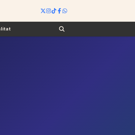
Search
litat