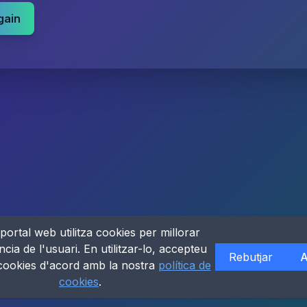
gain
portal web utilitza cookies per millorar
ncia de l'usuari. En utilitzar-lo, accepteu
Rebutjar
A
 cookies d'acord amb la nostra
política de
cookies
.