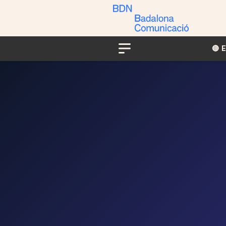
🔴​​
Menu