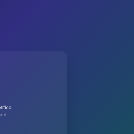
ified,
act