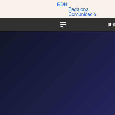
🔴​​
Menu