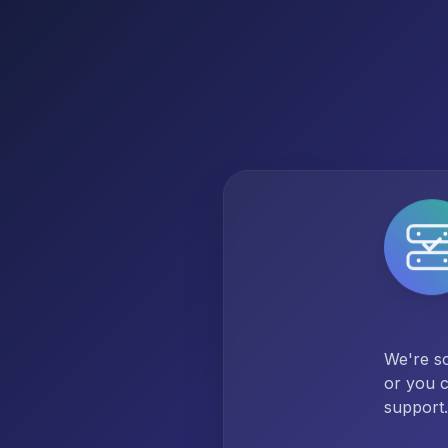
We're so
or you c
support.