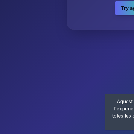
Try a
Aquest 
l'experiè
totes les