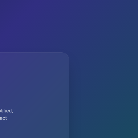
ified,
act