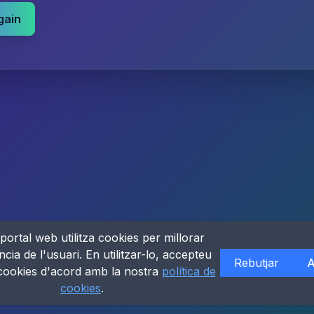
gain
portal web utilitza cookies per millorar
ncia de l'usuari. En utilitzar-lo, accepteu
Rebutjar
A
 cookies d'acord amb la nostra
política de
cookies
.