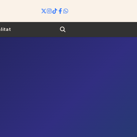
Search
litat