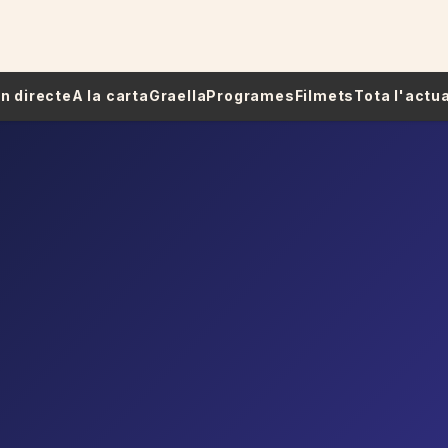
 En directe
A la carta
Graella
Programes
Filmets
Tota l'actua