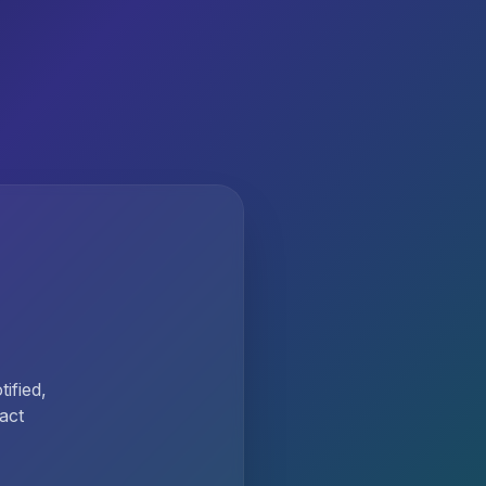
ified,
act