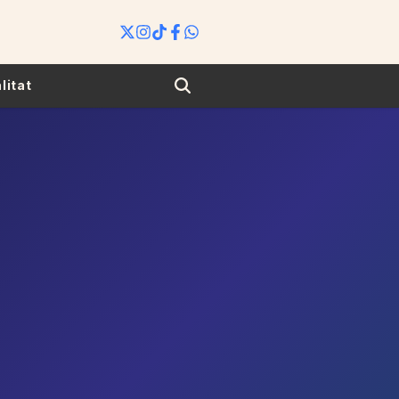
Search
litat