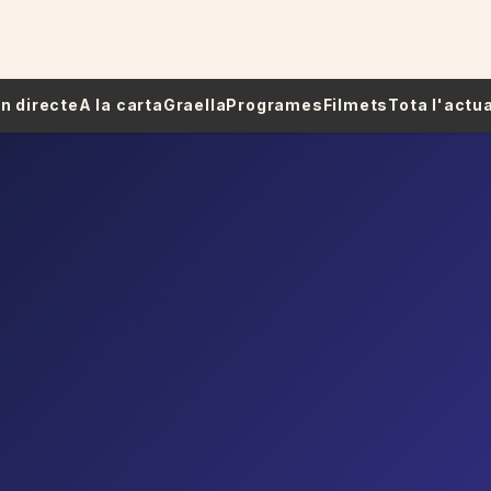
 En directe
A la carta
Graella
Programes
Filmets
Tota l'actua