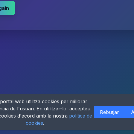
gain
portal web utilitza cookies per millorar
ncia de l'usuari. En utilitzar-lo, accepteu
Rebutjar
A
 cookies d'acord amb la nostra
política de
cookies
.