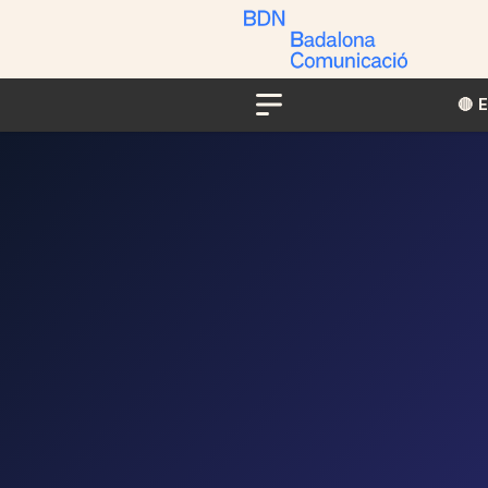
🔴​​
Menu