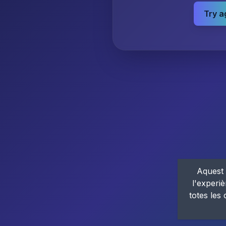
Try a
Aquest 
l'experiè
totes les