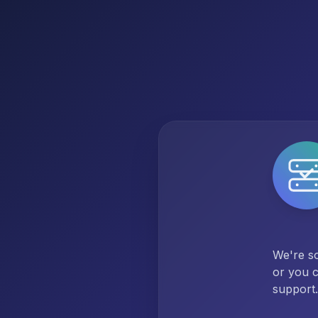
We're so
or you c
support.