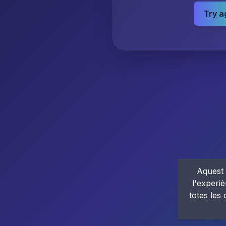
Try a
Aquest 
l'experiè
totes les