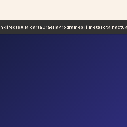
 En directe
A la carta
Graella
Programes
Filmets
Tota l'actua