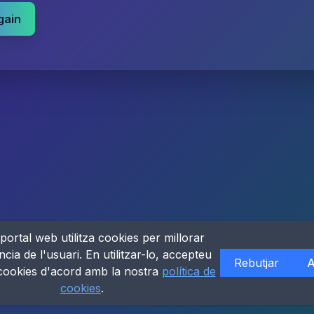
gain
portal web utilitza cookies per millorar
ncia de l'usuari. En utilitzar-lo, accepteu
Rebutjar
A
 cookies d'acord amb la nostra
política de
cookies
.