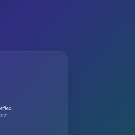
ified,
act