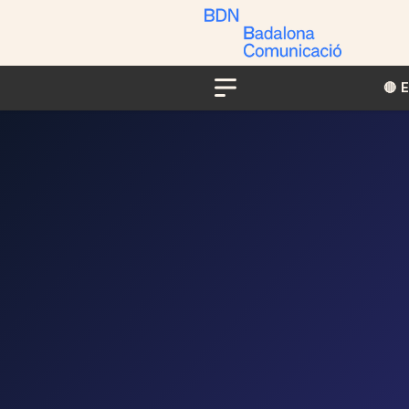
🔴​​
Menu