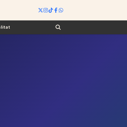
Search
litat