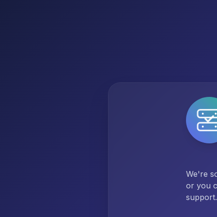
We're so
or you c
support.