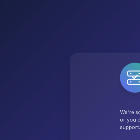
We're so
or you c
support.