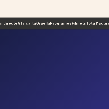
 En directe
A la carta
Graella
Programes
Filmets
Tota l'actua