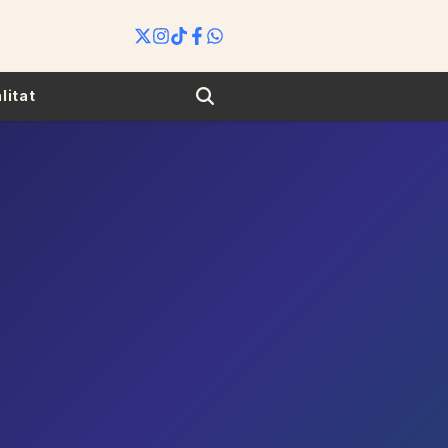
Search
litat