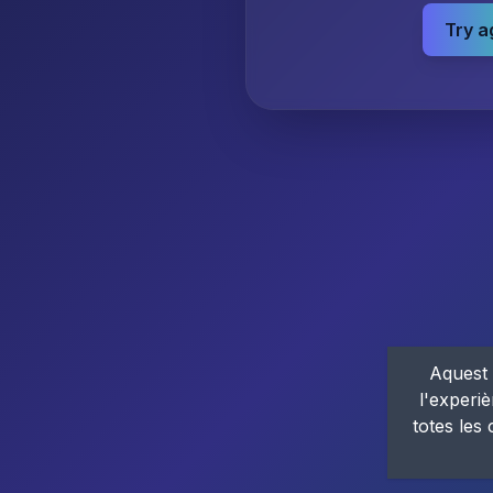
Try a
Aquest 
l'experiè
totes les