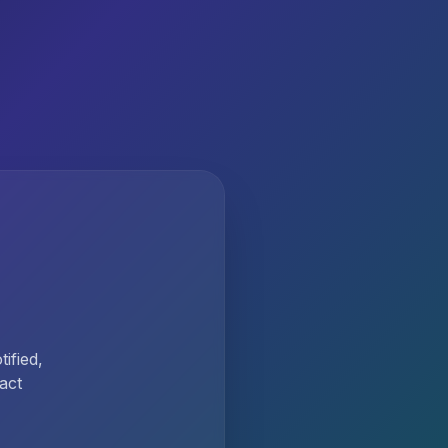
ified,
act