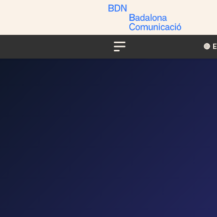
🔴​​
Menu