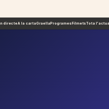
 En directe
A la carta
Graella
Programes
Filmets
Tota l'actua