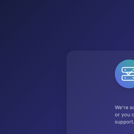
We're so
or you c
support.