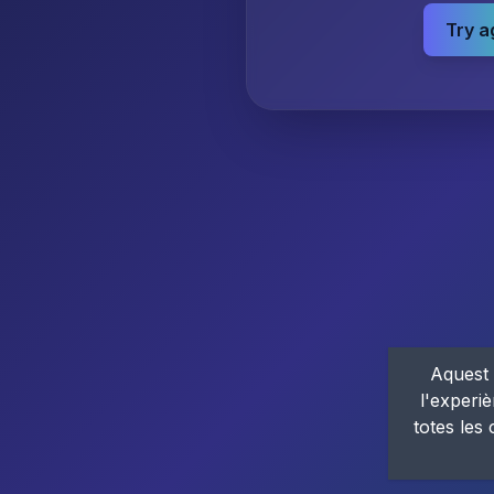
Try a
Aquest 
l'experiè
totes les