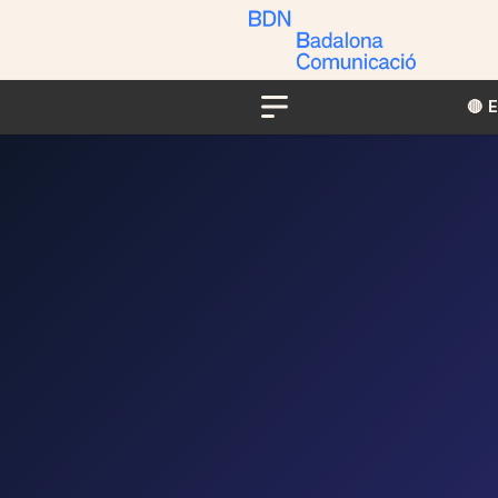
🔴​​
Menu