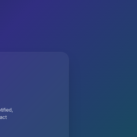
ified,
act