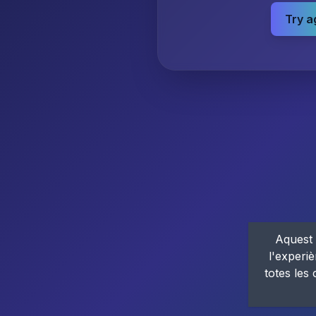
Try a
Aquest 
l'experiè
totes les