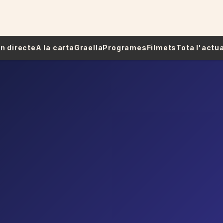
 En directe
A la carta
Graella
Programes
Filmets
Tota l'actua