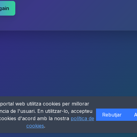
gain
portal web utilitza cookies per millorar
ncia de l'usuari. En utilitzar-lo, accepteu
Rebutjar
A
 cookies d'acord amb la nostra
política de
cookies
.