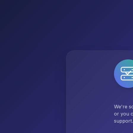
We're so
or you c
support.