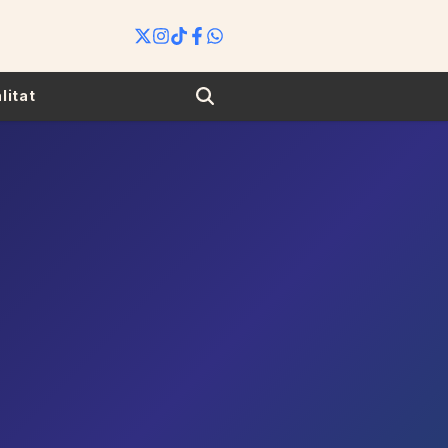
Search
litat