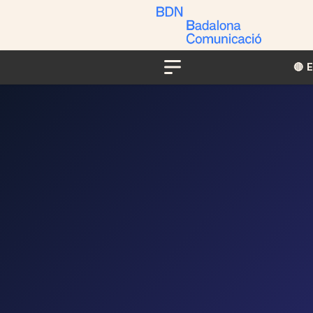
🔴​​
Menu