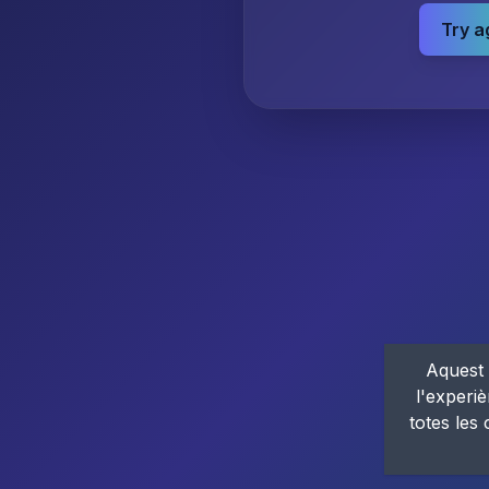
Try a
Aquest 
l'experiè
totes les