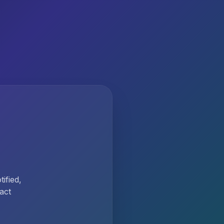
ified,
act