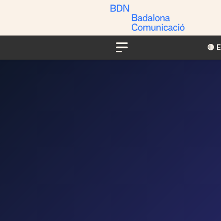
🔴​​
Menu