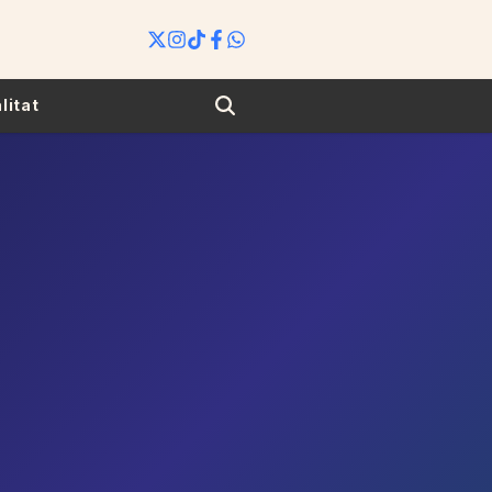
Search
litat