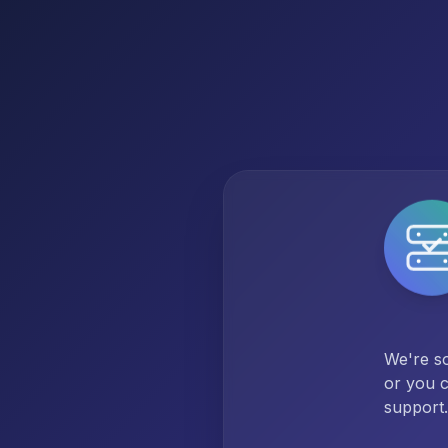
We're so
or you c
support.