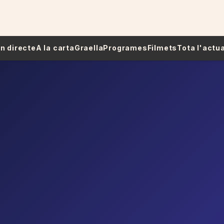
 En directe
A la carta
Graella
Programes
Filmets
Tota l'actua