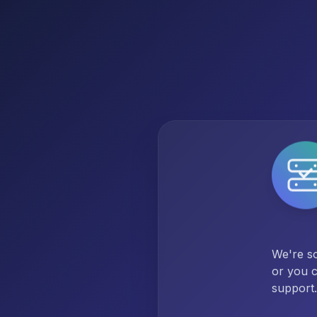
We're so
or you c
support.