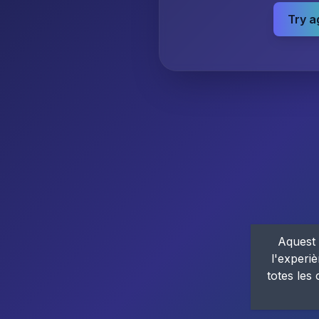
Try a
Aquest 
l'experiè
totes les