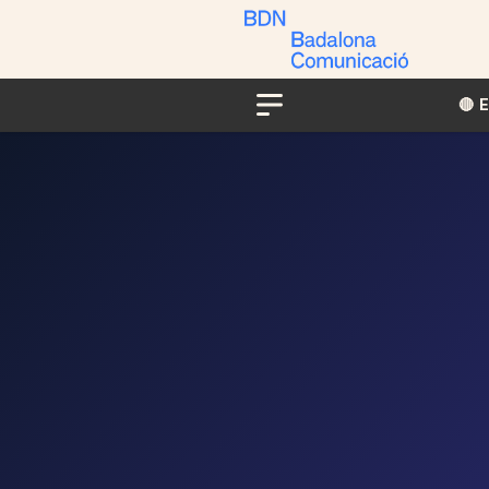
🔴​​
Menu