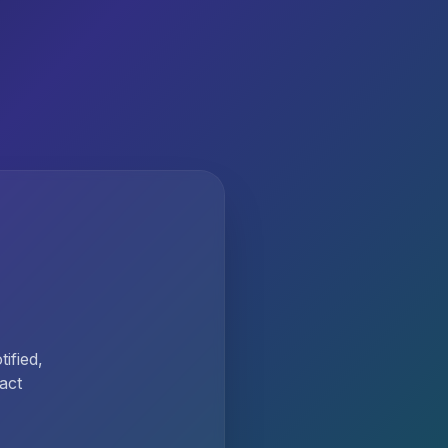
ified,
act