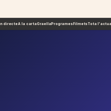
 En directe
A la carta
Graella
Programes
Filmets
Tota l'actua