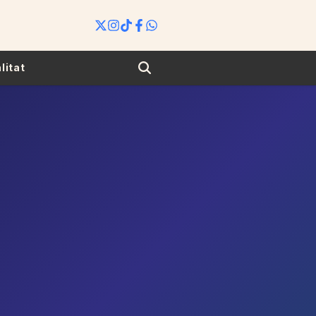
Search
litat