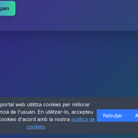
gain
portal web utilitza cookies per millorar
ncia de l'usuari. En utilitzar-lo, accepteu
Rebutjar
A
 cookies d'acord amb la nostra
política de
cookies
.