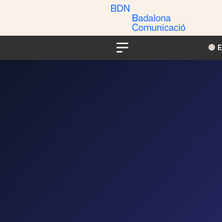
🔴​​
Menu