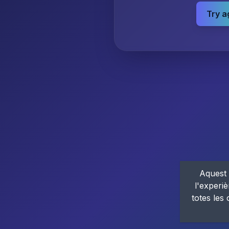
Try a
Aquest 
l'experiè
totes les