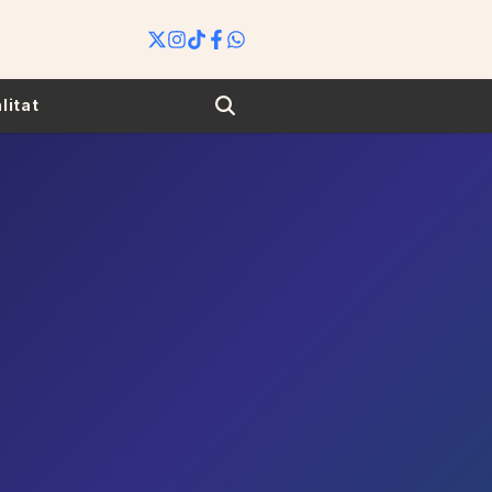
Search
litat