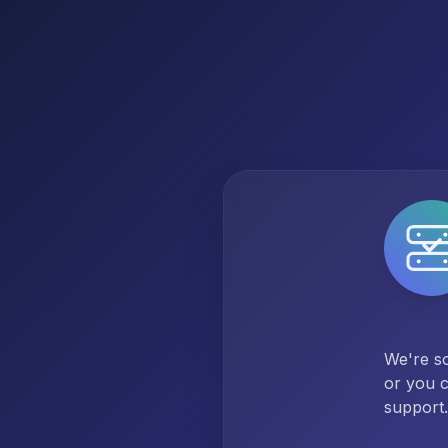
We're so
or you c
support.