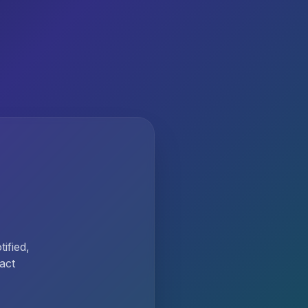
ified,
act