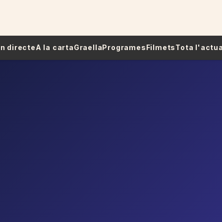
 En directe
A la carta
Graella
Programes
Filmets
Tota l'actua