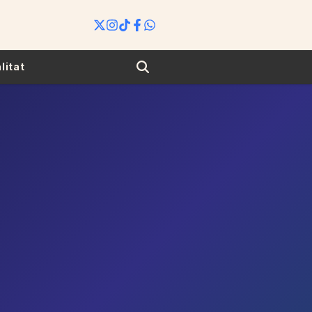
Search
litat