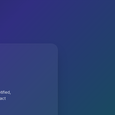
ified,
act