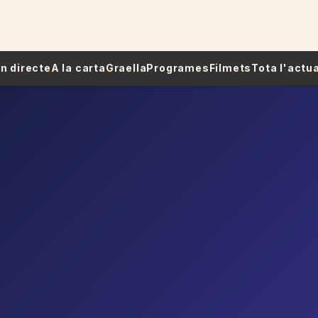
 En directe
A la carta
Graella
Programes
Filmets
Tota l'actua