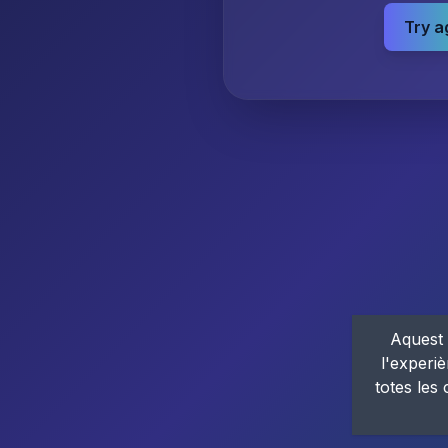
Try a
Aquest 
l'experiè
totes les