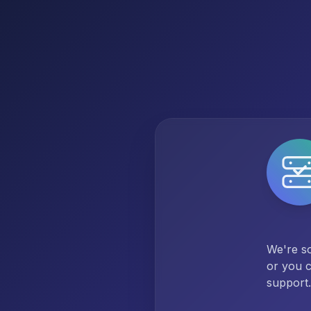
We're so
or you c
support.