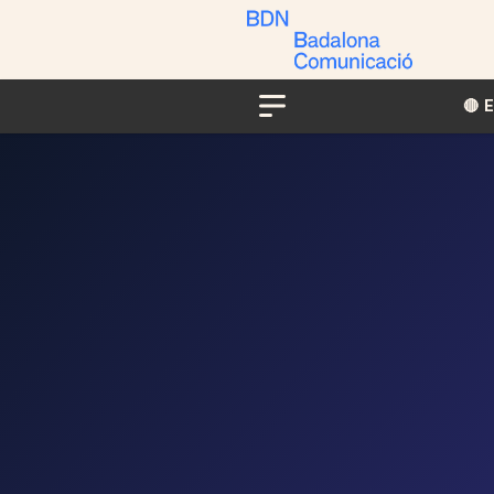
🔴​​
Menu