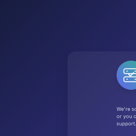
We're so
or you c
support.