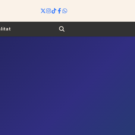
Search
litat