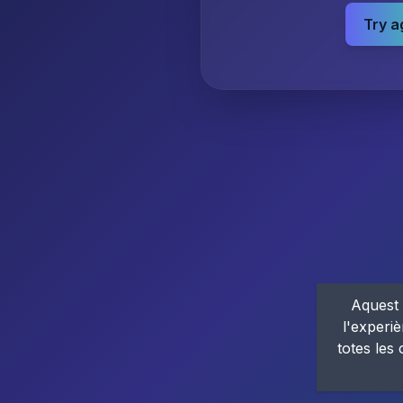
Try a
Aquest 
l'experiè
totes les