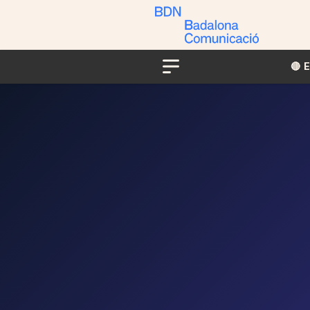
🔴​​
Menu