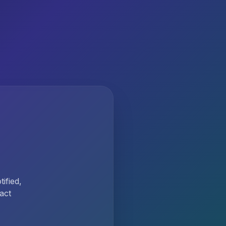
ified,
act