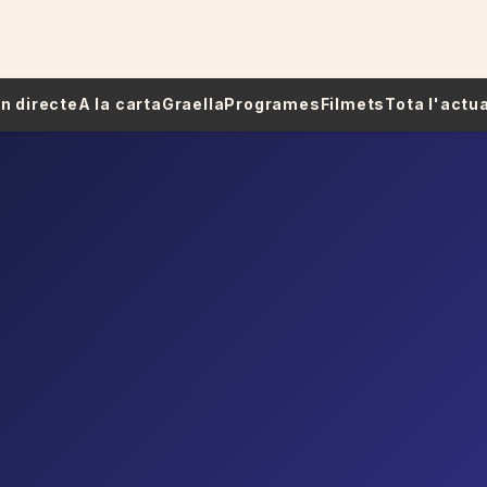
 En directe
A la carta
Graella
Programes
Filmets
Tota l'actua