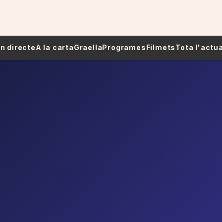
 En directe
A la carta
Graella
Programes
Filmets
Tota l'actua