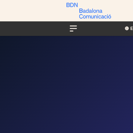
🔴​​
Menu