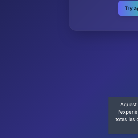
Try a
Aquest 
l'experiè
totes les