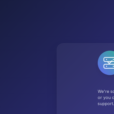
We're so
or you c
support.