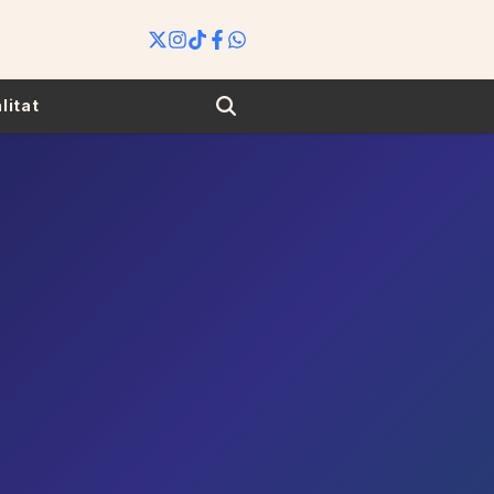
Search
litat