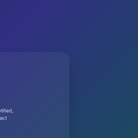
ified,
act