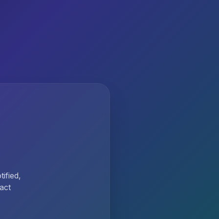
ified,
act