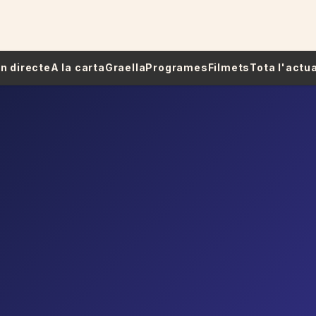
 En directe
A la carta
Graella
Programes
Filmets
Tota l'actua