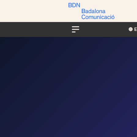
🔴​​
Menu