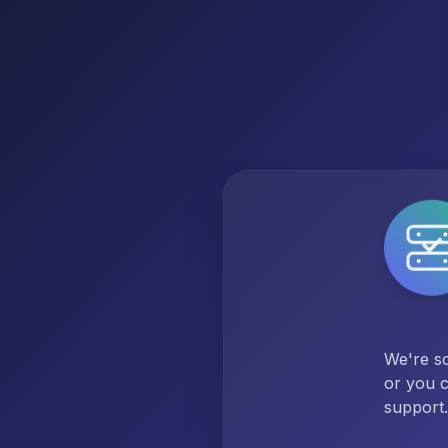
We're so
or you c
support.