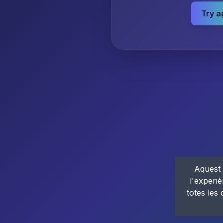
Try a
Aquest 
l'experiè
totes les