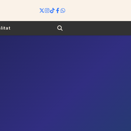
Search
litat